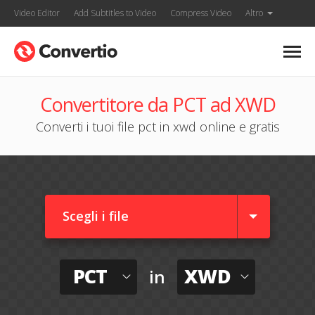
Video Editor
Add Subtitles to Video
Compress Video
Altro
Convertitore da PCT ad XWD
Converti i tuoi file pct in xwd online e gratis
Scegli i file
PCT
XWD
in