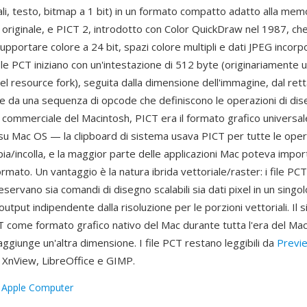
ali, testo, bitmap a 1 bit) in un formato compatto adatto alla memo
originale, e PICT 2, introdotto con Color QuickDraw nel 1987, che
pportare colore a 24 bit, spazi colore multipli e dati JPEG incorp
ile PCT iniziano con un'intestazione di 512 byte (originariamente 
el resource fork), seguita dalla dimensione dell'immagine, dal ret
 e da una sequenza di opcode che definiscono le operazioni di di
 commerciale del Macintosh, PICT era il formato grafico universal
su Mac OS — la clipboard di sistema usava PICT per tutte le oper
pia/incolla, e la maggior parte delle applicazioni Mac poteva impo
ormato. Un vantaggio è la natura ibrida vettoriale/raster: i file PCT
ervano sia comandi di disegno scalabili sia dati pixel in un singo
tput indipendente dalla risoluzione per le porzioni vettoriali. Il s
CT come formato grafico nativo del Mac durante tutta l'era del Mac
giunge un'altra dimensione. I file PCT restano leggibili da
Previ
XnView, LibreOffice e GIMP.
:
Apple Computer