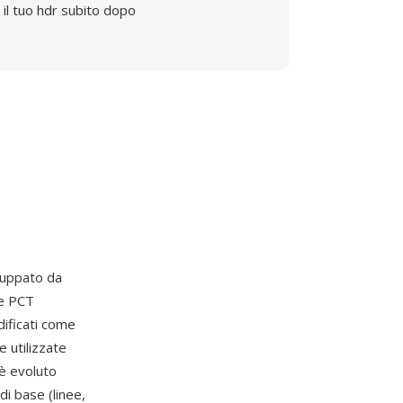
il tuo hdr subito dopo
luppato da
le PCT
dificati come
 utilizzate
 è evoluto
di base (linee,