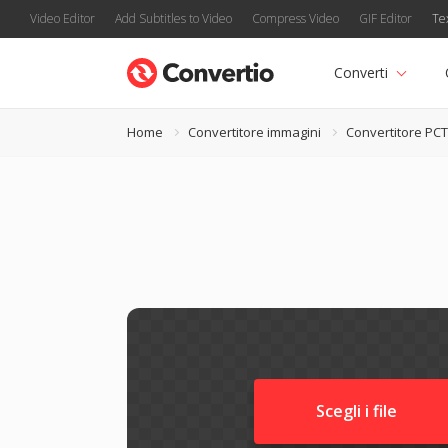
Video Editor
Add Subtitles to Video
Compress Video
GIF Editor
Te
Converti
Home
Convertitore immagini
Convertitore PCT
Scegli i file