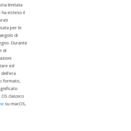
ria limitata
 ha esteso il
orati
usata per le
tangolo di
segno. Durante
e di
azioni
rtare ed
 dell'era
lo formato,
ignificato
 OS classico
ew
su macOS,