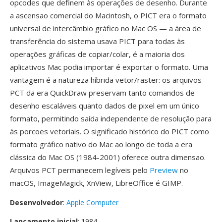
opcodes que definem às operações de desenho. Durante
a ascensao comercial do Macintosh, o PICT era o formato
universal de intercâmbio gráfico no Mac OS — a área de
transferência do sistema usava PICT para todas às
operações gráficas de copiar/colar, é a maioria dos
aplicativos Mac podia importar é exportar o formato. Uma
vantagem é a natureza híbrida vetor/raster: os arquivos
PCT da era QuickDraw preservam tanto comandos de
desenho escaláveis quanto dados de pixel em um único
formato, permitindo saída independente de resolução para
às porcoes vetoriais. O significado histórico do PICT como
formato gráfico nativo do Mac ao longo de toda a era
clássica do Mac OS (1984-2001) oferece outra dimensao.
Arquivos PCT permanecem legíveis pelo
Preview
no
macOS, ImageMagick, XnView, LibreOffice é GIMP.
Desenvolvedor
:
Apple Computer
Lançamento inicial
: 1984