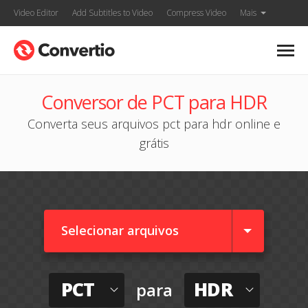
Video Editor
Add Subtitles to Video
Compress Video
Mais
Conversor de PCT para HDR
Converta seus arquivos pct para hdr online e
grátis
Selecionar arquivos
PCT
HDR
para