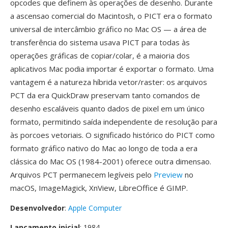
opcodes que definem às operações de desenho. Durante
a ascensao comercial do Macintosh, o PICT era o formato
universal de intercâmbio gráfico no Mac OS — a área de
transferência do sistema usava PICT para todas às
operações gráficas de copiar/colar, é a maioria dos
aplicativos Mac podia importar é exportar o formato. Uma
vantagem é a natureza híbrida vetor/raster: os arquivos
PCT da era QuickDraw preservam tanto comandos de
desenho escaláveis quanto dados de pixel em um único
formato, permitindo saída independente de resolução para
às porcoes vetoriais. O significado histórico do PICT como
formato gráfico nativo do Mac ao longo de toda a era
clássica do Mac OS (1984-2001) oferece outra dimensao.
Arquivos PCT permanecem legíveis pelo
Preview
no
macOS, ImageMagick, XnView, LibreOffice é GIMP.
Desenvolvedor
:
Apple Computer
Lançamento inicial
: 1984