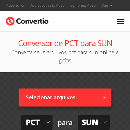
Video Editor
Add Subtitles to Video
Compress Video
Mais
Conversor de PCT para SUN
Converta seus arquivos pct para sun online e
grátis
Selecionar arquivos
PCT
SUN
para