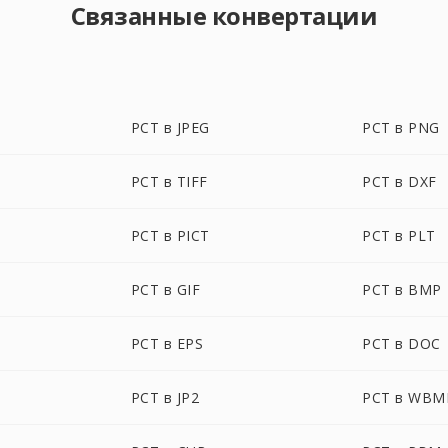
Связанные конвертации
PCT в JPEG
PCT в PNG
PCT в TIFF
PCT в DXF
PCT в PICT
PCT в PLT
PCT в GIF
PCT в BMP
PCT в EPS
PCT в DOC
PCT в JP2
PCT в WBM