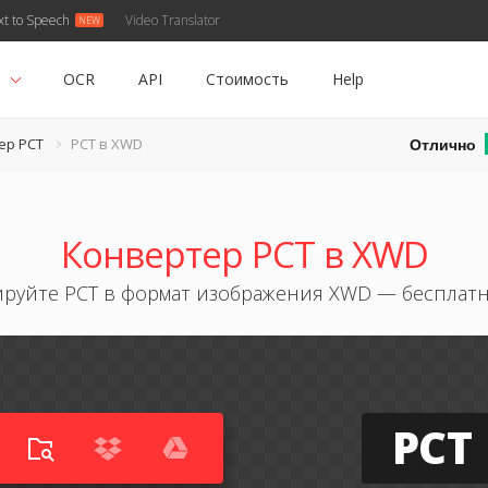
xt to Speech
Video Translator
ь
OCR
API
Стоимость
Help
Отлично
ер PCT
PCT в XWD
Конвертер PCT в XWD
руйте PCT в формат изображения XWD — бесплат
PCT