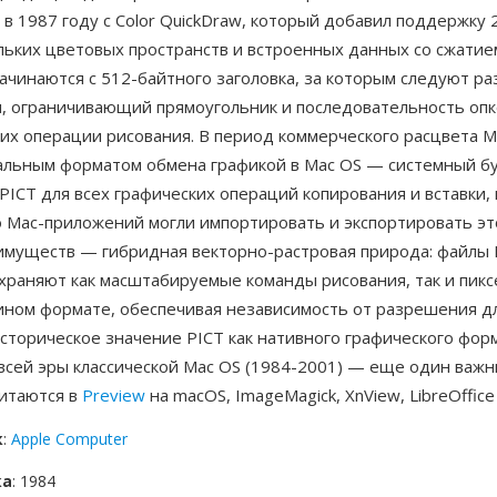
в 1987 году с Color QuickDraw, который добавил поддержку 
льких цветовых пространств и встроенных данных со сжатие
чинаются с 512-байтного заголовка, за которым следуют ра
, ограничивающий прямоугольник и последовательность опк
х операции рисования. В период коммерческого расцвета Ma
альным форматом обмена графикой в Mac OS — системный б
PICT для всех графических операций копирования и вставки, 
 Mac-приложений могли импортировать и экспортировать эт
имуществ — гибридная векторно-растровая природа: файлы 
охраняют как масштабируемые команды рисования, так и пик
ином формате, обеспечивая независимость от разрешения д
сторическое значение PICT как нативного графического фор
сей эры классической Mac OS (1984-2001) — еще один важны
итаются в
Preview
на macOS, ImageMagick, XnView, LibreOffice
к
:
Apple Computer
ка
: 1984