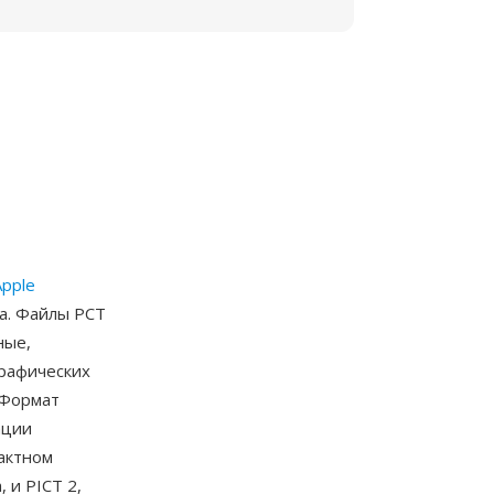
Apple
да. Файлы PCT
ные,
графических
 Формат
ации
пактном
 и PICT 2,