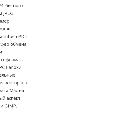
24-битного
м JPEG.
змер
одов,
cintosh PICT
уфер обмена
и
от формат.
PCT эпохи
сельные
ля векторных
мата Mac на
й аспект.
 и GIMP.