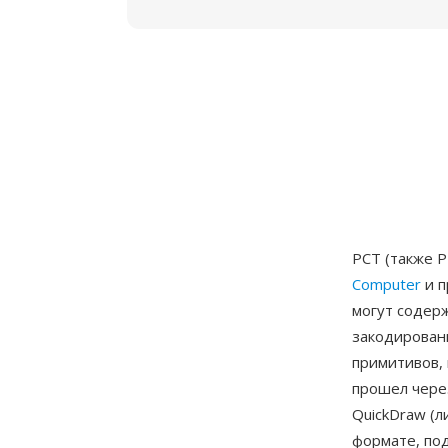
PCT (также 
Computer
и п
могут содерж
закодирован
примитивов, 
прошел чере
QuickDraw (л
формате, под