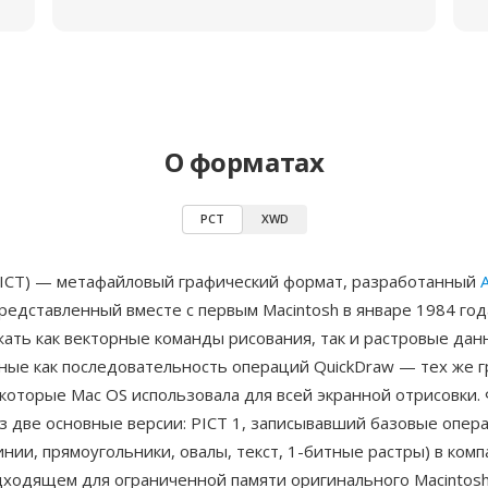
О форматах
PCT
XWD
PICT) — метафайловый графический формат, разработанный
редставленный вместе с первым Macintosh в январе 1984 го
ать как векторные команды рисования, так и растровые дан
ные как последовательность операций QuickDraw — тех же 
которые Mac OS использовала для всей экранной отрисовки.
з две основные версии: PICT 1, записывавший базовые опер
инии, прямоугольники, овалы, текст, 1-битные растры) в ком
ходящем для ограниченной памяти оригинального Macintosh,