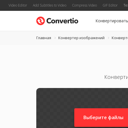
Video Editor
Add Subtitles to Video
Compress Video
GIF Editor
Te
Конвертироват
Главная
Конвертер изображений
Конверт
Конверти
Выберите файлы