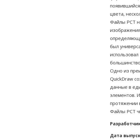
появившийся 
цвета, неско
Файлы PCT на
изображения
определяющи
был универс
использовал 
большинство
Одно из пре
QuickDraw с
данные в ед
элементов. И
протяжении в
Файлы PCT ч
Разработчи
Дата выпус