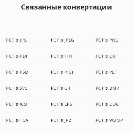
Связанные конвертации
PCT в JPG
PCT в JPEG
PCT в PNG
PCT в PDF
PCT в TIFF
PCT в DXF
PCT в PSD
PCT в PICT
PCT в PLT
PCT в SVG
PCT в GIF
PCT в BMP
PCT в ICO
PCT в EPS
PCT в DOC
PCT в TGA
PCT в JP2
PCT в WBMP