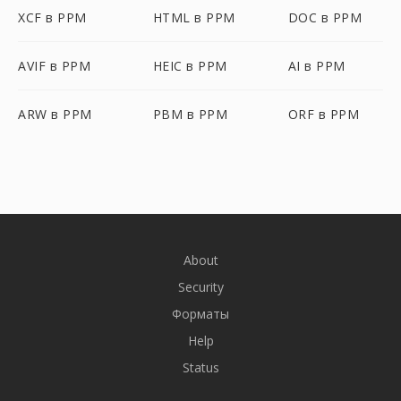
XCF в PPM
HTML в PPM
DOC в PPM
AVIF в PPM
HEIC в PPM
AI в PPM
ARW в PPM
PBM в PPM
ORF в PPM
About
Security
Форматы
Help
Status