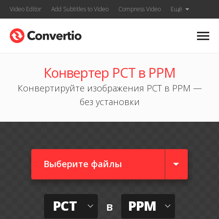
Video Editor
Add Subtitles to Video
Compress Video
Ещё
Конвертер PCT в PPM
Конвертируйте изображения PCT в PPM —
без установки
Выберите файлы
PCT
PPM
в