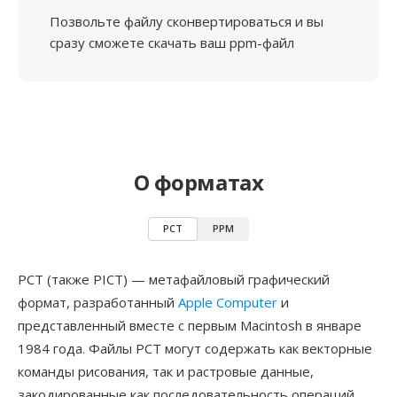
Позвольте файлу сконвертироваться и вы
сразу сможете скачать ваш ppm-файл
О форматах
PCT
PPM
PCT (также PICT) — метафайловый графический
формат, разработанный
Apple Computer
и
представленный вместе с первым Macintosh в январе
1984 года. Файлы PCT могут содержать как векторные
команды рисования, так и растровые данные,
закодированные как последовательность операций