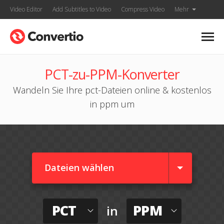
Video Editor
Add Subtitles to Video
Compress Video
Mehr
PCT-zu-PPM-Konverter
Wandeln Sie Ihre pct-Dateien online & kostenlos
in ppm um
Dateien wählen
PCT
PPM
in