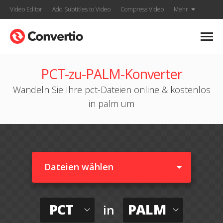
Video Editor
Add Subtitles to Video
Compress Video
Mehr
PCT-zu-PALM-Konverter
Wandeln Sie Ihre pct-Dateien online & kostenlos
in palm um
Dateien wählen
PCT
PALM
in