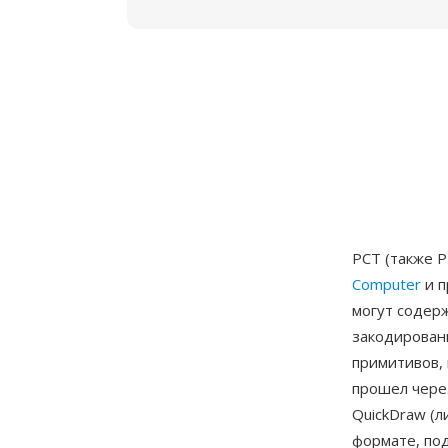
PCT (также 
Computer
и п
могут содерж
закодирован
примитивов, 
прошел чере
QuickDraw (л
формате, под