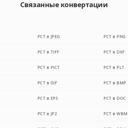
Связанные конвертации
PCT в JPEG
PCT в PNG
PCT в TIFF
PCT в DXF
PCT в PICT
PCT в PLT
PCT в GIF
PCT в BMP
PCT в EPS
PCT в DOC
PCT в JP2
PCT в WBM