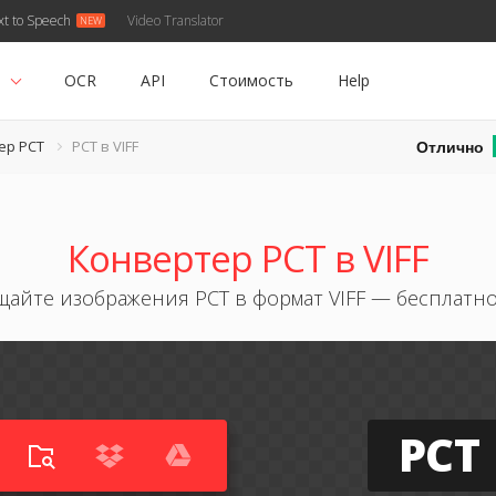
xt to Speech
Video Translator
ь
OCR
API
Стоимость
Help
Отлично
ер PCT
PCT в VIFF
Конвертер PCT в VIFF
айте изображения PCT в формат VIFF — бесплатн
PCT