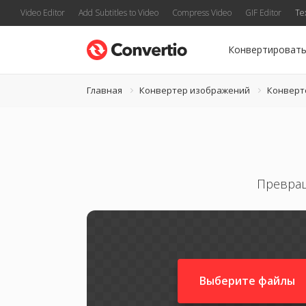
Video Editor
Add Subtitles to Video
Compress Video
GIF Editor
Te
Конвертироват
Главная
Конвертер изображений
Конверт
Превращ
Выберите файлы