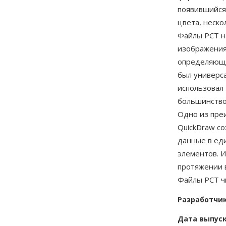
появившийся 
цвета, неско
Файлы PCT на
изображения
определяющи
был универс
использовал 
большинство
Одно из пре
QuickDraw с
данные в ед
элементов. И
протяжении в
Файлы PCT ч
Разработчи
Дата выпус