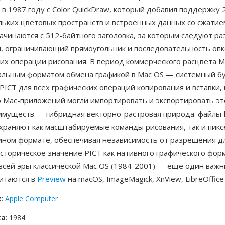
в 1987 году с Color QuickDraw, который добавил поддержку 
льких цветовых пространств и встроенных данных со сжатие
чинаются с 512-байтного заголовка, за которым следуют ра
, ограничивающий прямоугольник и последовательность опк
х операции рисования. В период коммерческого расцвета Ma
альным форматом обмена графикой в Mac OS — системный б
PICT для всех графических операций копирования и вставки, 
 Mac-приложений могли импортировать и экспортировать эт
имуществ — гибридная векторно-растровая природа: файлы 
охраняют как масштабируемые команды рисования, так и пик
ином формате, обеспечивая независимость от разрешения д
сторическое значение PICT как нативного графического фор
сей эры классической Mac OS (1984-2001) — еще один важны
итаются в
Preview
на macOS, ImageMagick, XnView, LibreOffice
к
:
Apple Computer
ка
: 1984