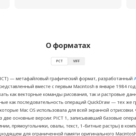
О форматах
PCT
VIFF
PICT) — метафайловый графический формат, разработанный
редставленный вместе с первым Macintosh в январе 1984 го
ать как векторные команды рисования, так и растровые дан
ные как последовательность операций QuickDraw — тех же 
которые Mac OS использовала для всей экранной отрисовки.
з две основные версии: PICT 1, записывавший базовые опер
инии, прямоугольники, овалы, текст, 1-битные растры) в ком
ходящем для ограниченной памяти оригинального Macintosh,