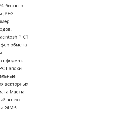
24-битного
м JPEG.
змер
одов,
cintosh PICT
уфер обмена
и
от формат.
PCT эпохи
сельные
ля векторных
мата Mac на
й аспект.
 и GIMP.