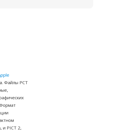
Apple
да. Файлы PCT
ные,
графических
 Формат
ации
пактном
 и PICT 2,