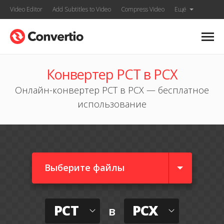
Video Editor
Add Subtitles to Video
Compress Video
Ещё
Конвертер PCT в PCX
Онлайн-конвертер PCT в PCX — бесплатное
использование
Выберите файлы
PCT
PCX
в