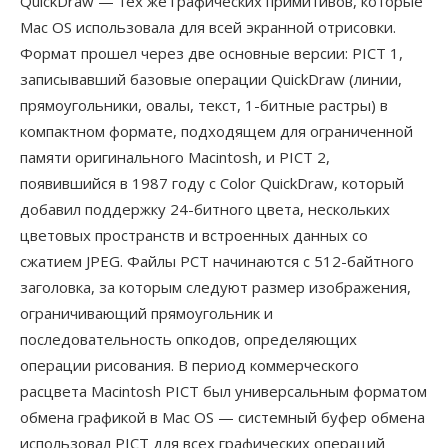
QuickDraw — тех же графических примитивов, которые
Mac OS использовала для всей экранной отрисовки.
Формат прошел через две основные версии: PICT 1,
записывавший базовые операции QuickDraw (линии,
прямоугольники, овалы, текст, 1-битные растры) в
компактном формате, подходящем для ограниченной
памяти оригинального Macintosh, и PICT 2,
появившийся в 1987 году с Color QuickDraw, который
добавил поддержку 24-битного цвета, нескольких
цветовых пространств и встроенных данных со
сжатием JPEG. Файлы PCT начинаются с 512-байтного
заголовка, за которым следуют размер изображения,
ограничивающий прямоугольник и
последовательность опкодов, определяющих
операции рисования. В период коммерческого
расцвета Macintosh PICT был универсальным форматом
обмена графикой в Mac OS — системный буфер обмена
использовал PICT для всех графических операций