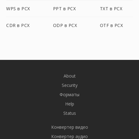
WPS в PCX
PPT в PCX
TXT в PCX
CDR в PCX
ODP в PCX
OTF в PCX
About
Security
Форматы
Help
Status
Конвертер видео
Конвертер аудио