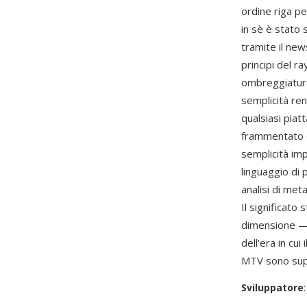
ordine riga pe
in sè è stato 
tramite il ne
principi del r
ombreggiatura
semplicità ren
qualsiasi pia
frammentato de
semplicità imp
linguaggio di
analisi di met
Il significato
dimensione — i
dell'era in cui
MTV sono supp
Sviluppatore