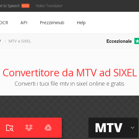
xt to Speech
Video Translator
OCR
API
Prezziminuti
Help
Eccezionale
V
MTV a SIXEL
Convertitore da MTV ad SIXEL
Converti i tuoi file mtv in sixel online e gratis
MTV