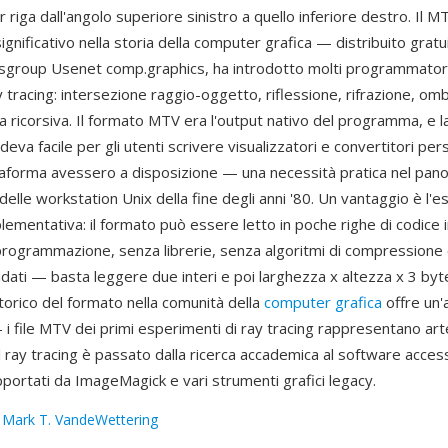
r riga dall'angolo superiore sinistro a quello inferiore destro. Il 
significativo nella storia della computer grafica — distribuito gra
wsgroup Usenet comp.graphics, ha introdotto molti programmatori
ay tracing: intersezione raggio-oggetto, riflessione, rifrazione, om
 ricorsiva. Il formato MTV era l'output nativo del programma, e l
deva facile per gli utenti scrivere visualizzatori e convertitori per
ttaforma avessero a disposizione — una necessità pratica nel pa
lle workstation Unix della fine degli anni '80. Un vantaggio è l'
lementativa: il formato può essere letto in poche righe di codice i
 programmazione, senza librerie, senza algoritmi di compressione
adati — basta leggere due interi e poi larghezza x altezza x 3 byte 
 storico del formato nella comunità della
computer grafica
offre un'a
 file MTV dei primi esperimenti di ray tracing rappresentano arte
 il ray tracing è passato dalla ricerca accademica al software accessib
ortati da ImageMagick e vari strumenti grafici legacy.
:
Mark T. VandeWettering