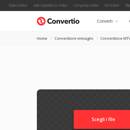
Video Editor
Add Subtitles to Video
Compress Video
GIF Editor
Te
Converti
Home
Convertitore immagini
Convertitore MT
Scegli i file