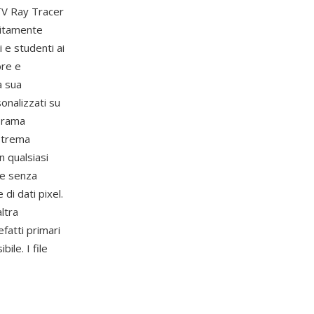
MTV Ray Tracer
tuitamente
 e studenti ai
bre e
a sua
sonalizzati su
norama
estrema
n qualsiasi
 e senza
di dati pixel.
ltra
fatti primari
ile. I file