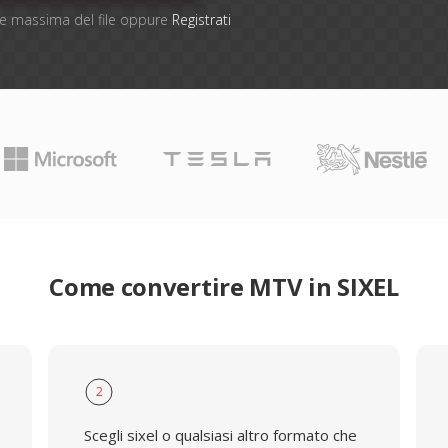
one massima del file oppure
Registrati
Come convertire MTV in SIXEL
2
Scegli sixel o qualsiasi altro formato che