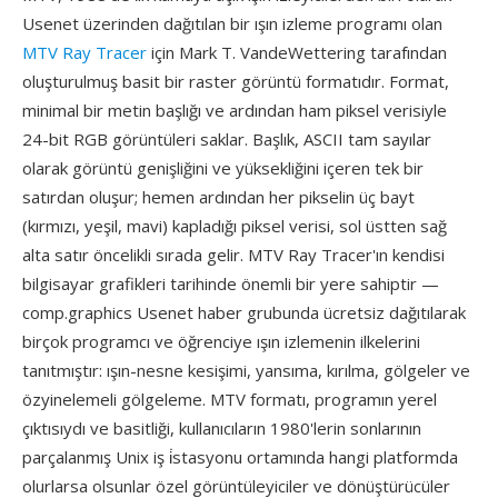
Usenet üzerinden dağıtılan bir ışın izleme programı olan
MTV Ray Tracer
için Mark T. VandeWettering tarafından
oluşturulmuş basit bir raster görüntü formatıdır. Format,
minimal bir metin başlığı ve ardından ham piksel verisiyle
24-bit RGB görüntüleri saklar. Başlık, ASCII tam sayılar
olarak görüntü genişliğini ve yüksekliğini içeren tek bir
satırdan oluşur; hemen ardından her pikselin üç bayt
(kırmızı, yeşil, mavi) kapladığı piksel verisi, sol üstten sağ
alta satır öncelikli sırada gelir. MTV Ray Tracer'ın kendisi
bilgisayar grafikleri tarihinde önemli bir yere sahiptir —
comp.graphics Usenet haber grubunda ücretsiz dağıtılarak
birçok programcı ve öğrenciye ışın izlemenin ilkelerini
tanıtmıştır: ışın-nesne kesişimi, yansıma, kırılma, gölgeler ve
özyinelemeli gölgeleme. MTV formatı, programın yerel
çıktısıydı ve basitliği, kullanıcıların 1980'lerin sonlarının
parçalanmış Unix iş i̇stasyonu ortamında hangi platformda
olurlarsa olsunlar özel görüntüleyiciler ve dönüştürücüler