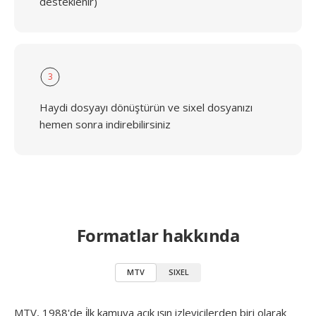
desteklenir)
3
Haydi dosyayı dönüştürün ve sixel dosyanızı
hemen sonra indirebilirsiniz
Formatlar hakkında
MTV
SIXEL
MTV, 1988'de i̇lk kamuya açık ışın izleyicilerden biri olarak