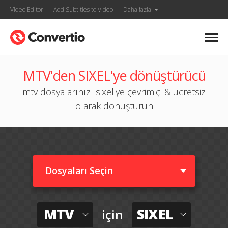
Video Editor
Add Subtitles to Video
Daha fazla
MTV'den SIXEL'ye dönüştürücü
mtv dosyalarınızı sixel'ye çevrimiçi & ücretsiz
olarak dönüştürün
Dosyaları Seçin
MTV
SIXEL
için