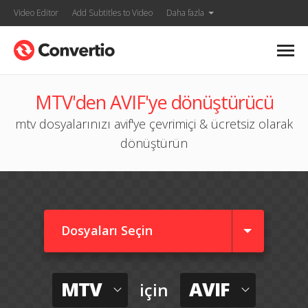
Video Editor
Add Subtitles to Video
Daha fazla
MTV'den AVIF'ye dönüştürücü
mtv dosyalarınızı avif'ye çevrimiçi & ücretsiz olarak
dönüştürün
Dosyaları Seçin
MTV
AVIF
için