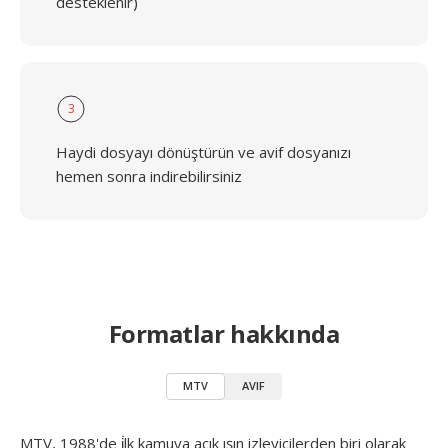
desteklenir)
3
Haydi dosyayı dönüştürün ve avif dosyanızı
hemen sonra indirebilirsiniz
Formatlar hakkında
MTV
AVIF
MTV, 1988'de i̇lk kamuya açık ışın izleyicilerden biri olarak