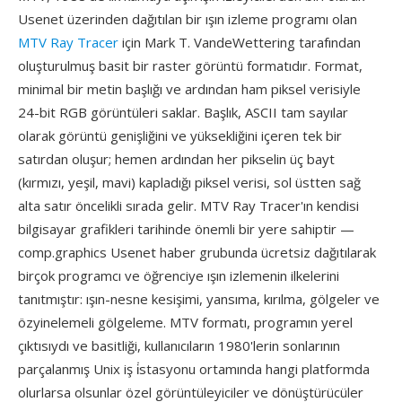
Usenet üzerinden dağıtılan bir ışın izleme programı olan
MTV Ray Tracer
için Mark T. VandeWettering tarafından
oluşturulmuş basit bir raster görüntü formatıdır. Format,
minimal bir metin başlığı ve ardından ham piksel verisiyle
24-bit RGB görüntüleri saklar. Başlık, ASCII tam sayılar
olarak görüntü genişliğini ve yüksekliğini içeren tek bir
satırdan oluşur; hemen ardından her pikselin üç bayt
(kırmızı, yeşil, mavi) kapladığı piksel verisi, sol üstten sağ
alta satır öncelikli sırada gelir. MTV Ray Tracer'ın kendisi
bilgisayar grafikleri tarihinde önemli bir yere sahiptir —
comp.graphics Usenet haber grubunda ücretsiz dağıtılarak
birçok programcı ve öğrenciye ışın izlemenin ilkelerini
tanıtmıştır: ışın-nesne kesişimi, yansıma, kırılma, gölgeler ve
özyinelemeli gölgeleme. MTV formatı, programın yerel
çıktısıydı ve basitliği, kullanıcıların 1980'lerin sonlarının
parçalanmış Unix iş i̇stasyonu ortamında hangi platformda
olurlarsa olsunlar özel görüntüleyiciler ve dönüştürücüler