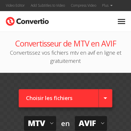
Video Editor
Add Subtitles to Video
Compress Video
Plus
Convertisseur de MTV en AVIF
Convertissez vos fichiers mtv en avif en ligne et
gratuitement
Choisir les fichiers
MTV
AVIF
en