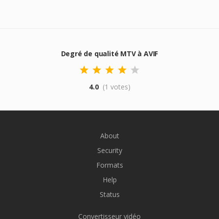
Degré de qualité MTV à AVIF
4.0
(1 votes)
About
Security
Formats
Help
Status
Convertisseur vidéo