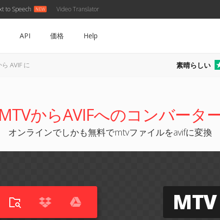
xt to Speech
Video Translator
API
価格
Help
素晴らしい
から AVIF に
MTVからAVIFへのコンバータ
オンラインでしかも無料でmtvファイルをavifに変換
MTV