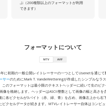
ぶ（200種類以上のフォーマットが利用
できます）
フォーマットについて
MTV
AVIF
88年に初期の一般公開レイトレーサーの一つとしてUsenetを通じ
ーサー
のためにMark T. VandeWetteringが作成したシンプル
。このフォーマットは最小限のテキストヘッダーに続いて生のピク
B画像を格納します。ヘッダーはASCII整数として画像の幅と高さを
後に各ピクセルが3バイト（赤、緑、青）を占め、画像左上から右
たピクセルデータが続きます。MTVレイトレーサー自体はコンピュ