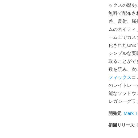
ックスの歴史にお
無料で配布さ
差、反射、屈
ムのネイティ
ーム上でカス
化されたUn
シンプルな実
取ることがで
数を読み、次にw
フィックス
コ
のレイトレー
能なソフトウェ
レガシーグラ
開発元
:
Mark T
初回リリース
: