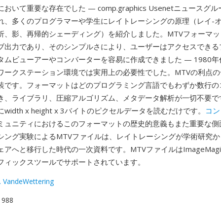
いて重要な存在でした — comp.graphics Usenetニュース
れ、多くのプログラマーや学生にレイトレーシングの原理（レイ-
折、影、再帰的シェーディング）を紹介しました。MTVフォーマッ
ブ出力であり、そのシンプルさにより、ユーザーはアクセスできる
タムビューアーやコンバーターを容易に作成できました — 1980
ixワークステーション環境では実用上の必要性でした。MTVの利点
装です。フォーマットはどのプログラミング言語でもわずか数行の
き、ライブラリ、圧縮アルゴリズム、メタデータ解析が一切不要です
idth x height x 3バイトのピクセルデータを読むだけです。
コン
ミュニティにおけるこのフォーマットの歴史的意義もまた重要な側面
シング実験によるMTVファイルは、レイトレーシングが学術研究か
アへと移行した時代の一次資料です。MTVファイルはImageMagi
フィックスツールでサポートされています。
. VandeWettering
 1988