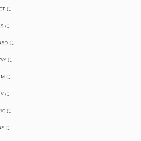
CT に
AS に
GBO に
YVY に
PM に
UV に
IC に
GF に