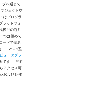
グループを通じて
オブジェクト交
トはプログラ
プラットフォ
年代後半の断片
の一つは極めて
コードで読み
 — 2つの整
ピュータグラ
です — 初期
らアクセス可
ckおよび各種