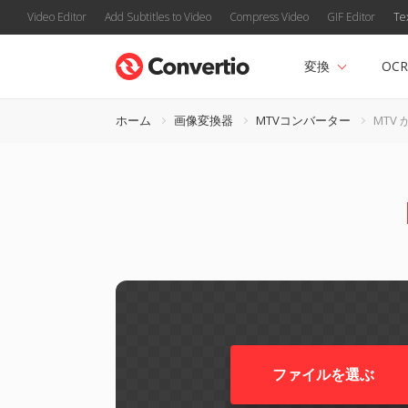
Video Editor
Add Subtitles to Video
Compress Video
GIF Editor
Te
変換
OCR
ホーム
画像変換器
MTVコンバーター
MTV 
ファイルを選ぶ