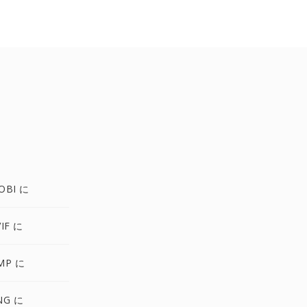
OBI に
IF に
MP に
NG に