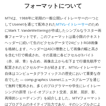
フォーマットについて
MTVは、1988年に初期の一般公開レイトレーサーの一つと
してUsenetを通じて配布された
MTVレイトレーサー
のため
にMark T. VandeWetteringが作成したシンプルなラスター画
像フォーマットです。このフォーマットは最小限のテキスト
ヘッダーに続いて生のピクセルデータで24ビットRGB画像
を格納します。ヘッダーはASCII整数として画像の幅と高さ
を含む1行で構成され、その直後に各ピクセルが3バイト
（赤、緑、青）を占め、画像左上から右下まで行優先順序で
配置されたピクセルデータが続きます。MTVレイトレーサー
自体はコンピュータグラフィックスの歴史において重要な存
在でした — comp.graphics Usenetニュースグループを通じ
て無料で配布され、多くのプログラマーや学生にレイトレー
シングの原理（レイ-オブジェクト交差、反射、屈折、影、
再帰的シェーディング）を紹介しました。MTVフォーマット
はプログラムのネイティブ出力であり、そのシンプルさによ