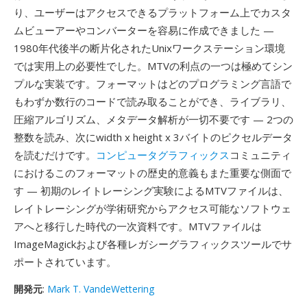
り、ユーザーはアクセスできるプラットフォーム上でカスタ
ムビューアーやコンバーターを容易に作成できました —
1980年代後半の断片化されたUnixワークステーション環境
では実用上の必要性でした。MTVの利点の一つは極めてシン
プルな実装です。フォーマットはどのプログラミング言語で
もわずか数行のコードで読み取ることができ、ライブラリ、
圧縮アルゴリズム、メタデータ解析が一切不要です — 2つの
整数を読み、次にwidth x height x 3バイトのピクセルデータ
を読むだけです。
コンピュータグラフィックス
コミュニティ
におけるこのフォーマットの歴史的意義もまた重要な側面で
す — 初期のレイトレーシング実験によるMTVファイルは、
レイトレーシングが学術研究からアクセス可能なソフトウェ
アへと移行した時代の一次資料です。MTVファイルは
ImageMagickおよび各種レガシーグラフィックスツールでサ
ポートされています。
開発元
:
Mark T. VandeWettering