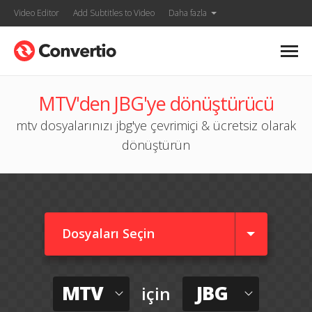
Video Editor
Add Subtitles to Video
Daha fazla
MTV'den JBG'ye dönüştürücü
mtv dosyalarınızı jbg'ye çevrimiçi & ücretsiz olarak
dönüştürün
Dosyaları Seçin
MTV
JBG
için