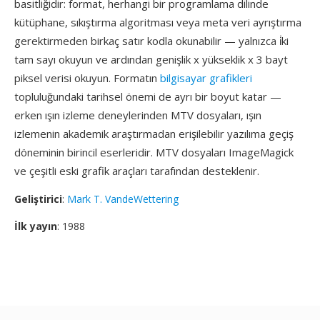
basitliğidir: format, herhangi bir programlama dilinde
kütüphane, sıkıştırma algoritması veya meta veri ayrıştırma
gerektirmeden birkaç satır kodla okunabilir — yalnızca i̇ki
tam sayı okuyun ve ardından genişlik x yükseklik x 3 bayt
piksel verisi okuyun. Formatın
bilgisayar grafikleri
topluluğundaki tarihsel önemi de ayrı bir boyut katar —
erken ışın izleme deneylerinden MTV dosyaları, ışın
izlemenin akademik araştırmadan erişilebilir yazılıma geçiş
döneminin birincil eserleridir. MTV dosyaları ImageMagick
ve çeşitli eski grafik araçları tarafından desteklenir.
Geliştirici
:
Mark T. VandeWettering
İlk yayın
: 1988