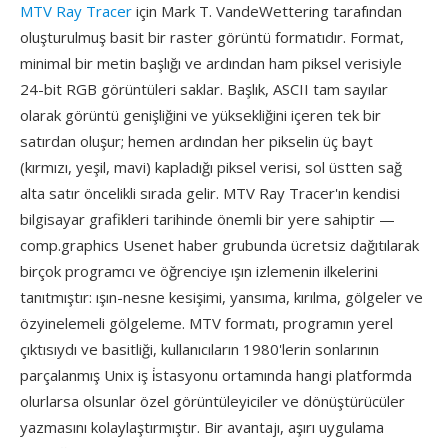
MTV Ray Tracer
için Mark T. VandeWettering tarafından
oluşturulmuş basit bir raster görüntü formatıdır. Format,
minimal bir metin başlığı ve ardından ham piksel verisiyle
24-bit RGB görüntüleri saklar. Başlık, ASCII tam sayılar
olarak görüntü genişliğini ve yüksekliğini içeren tek bir
satırdan oluşur; hemen ardından her pikselin üç bayt
(kırmızı, yeşil, mavi) kapladığı piksel verisi, sol üstten sağ
alta satır öncelikli sırada gelir. MTV Ray Tracer'ın kendisi
bilgisayar grafikleri tarihinde önemli bir yere sahiptir —
comp.graphics Usenet haber grubunda ücretsiz dağıtılarak
birçok programcı ve öğrenciye ışın izlemenin ilkelerini
tanıtmıştır: ışın-nesne kesişimi, yansıma, kırılma, gölgeler ve
özyinelemeli gölgeleme. MTV formatı, programın yerel
çıktısıydı ve basitliği, kullanıcıların 1980'lerin sonlarının
parçalanmış Unix iş i̇stasyonu ortamında hangi platformda
olurlarsa olsunlar özel görüntüleyiciler ve dönüştürücüler
yazmasını kolaylaştırmıştır. Bir avantajı, aşırı uygulama