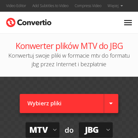
Video Editor
Add Subtitles to Video
Compress Video
Więcej
Konwerter plików MTV do JBG
Konwertuj swoje pliki w formacie mtv do formatu
jbg przez Internet i bezpłatnie
Wybierz pliki
MTV
JBG
do