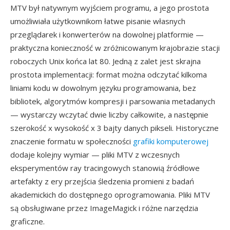
MTV był natywnym wyjściem programu, a jego prostota
umożliwiała użytkownikom łatwe pisanie własnych
przeglądarek i konwerterów na dowolnej platformie —
praktyczna konieczność w zróżnicowanym krajobrazie stacji
roboczych Unix końca lat 80. Jedną z zalet jest skrajna
prostota implementacji: format można odczytać kilkoma
liniami kodu w dowolnym języku programowania, bez
bibliotek, algorytmów kompresji i parsowania metadanych
— wystarczy wczytać dwie liczby całkowite, a następnie
szerokość x wysokość x 3 bajty danych pikseli. Historyczne
znaczenie formatu w społeczności
grafiki komputerowej
dodaje kolejny wymiar — pliki MTV z wczesnych
eksperymentów ray tracingowych stanowią źródłowe
artefakty z ery przejścia śledzenia promieni z badań
akademickich do dostępnego oprogramowania. Pliki MTV
są obsługiwane przez ImageMagick i różne narzędzia
graficzne.