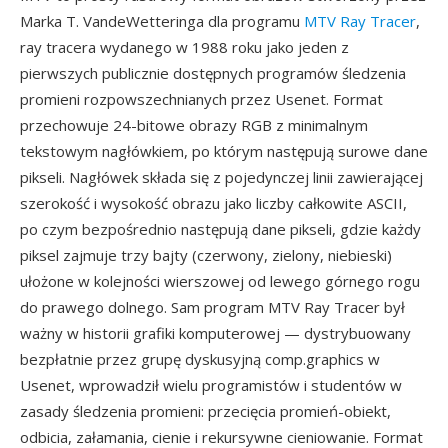
Marka T. VandeWetteringa dla programu
MTV Ray Tracer
,
ray tracera wydanego w 1988 roku jako jeden z
pierwszych publicznie dostępnych programów śledzenia
promieni rozpowszechnianych przez Usenet. Format
przechowuje 24-bitowe obrazy RGB z minimalnym
tekstowym nagłówkiem, po którym następują surowe dane
pikseli. Nagłówek składa się z pojedynczej linii zawierającej
szerokość i wysokość obrazu jako liczby całkowite ASCII,
po czym bezpośrednio następują dane pikseli, gdzie każdy
piksel zajmuje trzy bajty (czerwony, zielony, niebieski)
ułożone w kolejności wierszowej od lewego górnego rogu
do prawego dolnego. Sam program MTV Ray Tracer był
ważny w historii grafiki komputerowej — dystrybuowany
bezpłatnie przez grupę dyskusyjną comp.graphics w
Usenet, wprowadził wielu programistów i studentów w
zasady śledzenia promieni: przecięcia promień-obiekt,
odbicia, załamania, cienie i rekursywne cieniowanie. Format