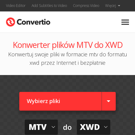
Video Editor
Add Subtitles to Video
Compress Video
Więcej
Konwerter plików MTV do XWD
Konwertuj swoje pliki w formacie mtv do formatu
xwd przez Internet i bezpłatnie
Wybierz pliki
MTV
XWD
do