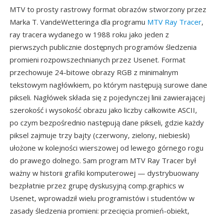
MTV to prosty rastrowy format obrazów stworzony przez
Marka T. VandeWetteringa dla programu
MTV Ray Tracer
,
ray tracera wydanego w 1988 roku jako jeden z
pierwszych publicznie dostępnych programów śledzenia
promieni rozpowszechnianych przez Usenet. Format
przechowuje 24-bitowe obrazy RGB z minimalnym
tekstowym nagłówkiem, po którym następują surowe dane
pikseli. Nagłówek składa się z pojedynczej linii zawierającej
szerokość i wysokość obrazu jako liczby całkowite ASCII,
po czym bezpośrednio następują dane pikseli, gdzie każdy
piksel zajmuje trzy bajty (czerwony, zielony, niebieski)
ułożone w kolejności wierszowej od lewego górnego rogu
do prawego dolnego. Sam program MTV Ray Tracer był
ważny w historii grafiki komputerowej — dystrybuowany
bezpłatnie przez grupę dyskusyjną comp.graphics w
Usenet, wprowadził wielu programistów i studentów w
zasady śledzenia promieni: przecięcia promień-obiekt,