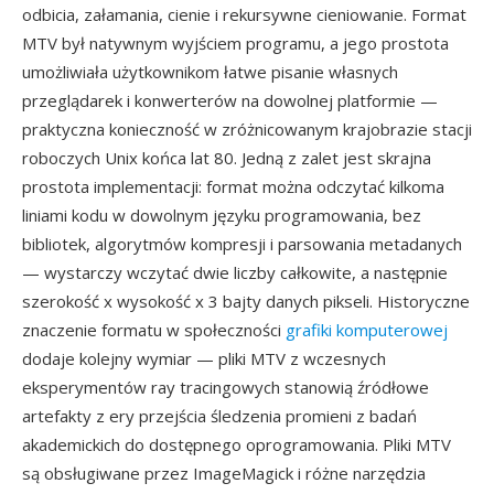
odbicia, załamania, cienie i rekursywne cieniowanie. Format
MTV był natywnym wyjściem programu, a jego prostota
umożliwiała użytkownikom łatwe pisanie własnych
przeglądarek i konwerterów na dowolnej platformie —
praktyczna konieczność w zróżnicowanym krajobrazie stacji
roboczych Unix końca lat 80. Jedną z zalet jest skrajna
prostota implementacji: format można odczytać kilkoma
liniami kodu w dowolnym języku programowania, bez
bibliotek, algorytmów kompresji i parsowania metadanych
— wystarczy wczytać dwie liczby całkowite, a następnie
szerokość x wysokość x 3 bajty danych pikseli. Historyczne
znaczenie formatu w społeczności
grafiki komputerowej
dodaje kolejny wymiar — pliki MTV z wczesnych
eksperymentów ray tracingowych stanowią źródłowe
artefakty z ery przejścia śledzenia promieni z badań
akademickich do dostępnego oprogramowania. Pliki MTV
są obsługiwane przez ImageMagick i różne narzędzia