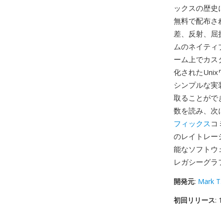
ックスの歴史にお
無料で配布さ
差、反射、屈
ムのネイティ
ーム上でカス
化されたUn
シンプルな実
取ることがで
数を読み、次にw
フィックス
コ
のレイトレー
能なソフトウェ
レガシーグラ
開発元
:
Mark T
初回リリース
: