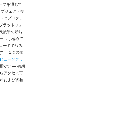
グループを通じて
オブジェクト交
トはプログラ
プラットフォ
年代後半の断片
の一つは極めて
コードで読み
 — 2つの整
ピュータグラ
です — 初期
らアクセス可
ckおよび各種