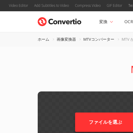
Video Editor
Add Subtitles to Video
Compress Video
GIF Editor
Te
変換
OCR
ホーム
画像変換器
MTVコンバーター
MTV 
ファイルを選ぶ