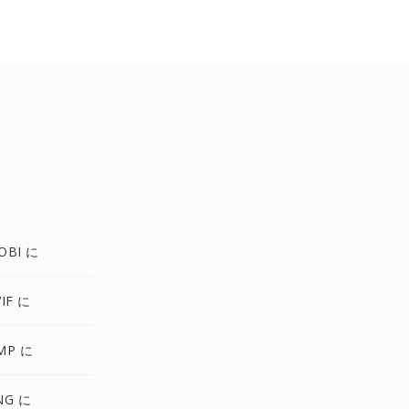
OBI に
IF に
MP に
NG に