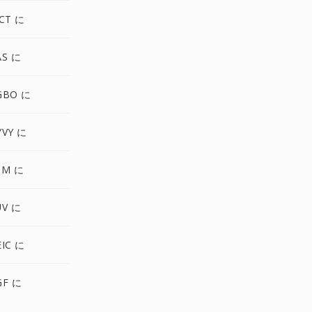
CT に
AS に
GBO に
YVY に
PM に
UV に
IC に
GF に