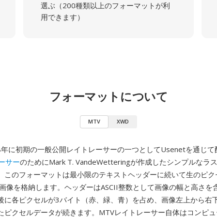
選ぶ（200種類以上のフォーマットが利
用できます）
フォーマットについて
MTV
XWD
88年に初期の一般公開レイトレーサーの一つとしてUsenetを通じ
ーサー
のためにMark T. VandeWetteringが作成したシンプル
。このフォーマットは最小限のテキストヘッダーに続いて生のピク
B画像を格納します。ヘッダーはASCII整数として画像の幅と高さを
後に各ピクセルが3バイト（赤、緑、青）を占め、画像左上から右
たピクセルデータが続きます。MTVレイトレーサー自体はコンピュ