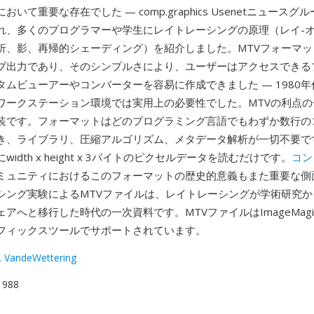
いて重要な存在でした — comp.graphics Usenetニュース
れ、多くのプログラマーや学生にレイトレーシングの原理（レイ-
折、影、再帰的シェーディング）を紹介しました。MTVフォーマッ
ブ出力であり、そのシンプルさにより、ユーザーはアクセスできる
タムビューアーやコンバーターを容易に作成できました — 1980
ixワークステーション環境では実用上の必要性でした。MTVの利点
装です。フォーマットはどのプログラミング言語でもわずか数行の
き、ライブラリ、圧縮アルゴリズム、メタデータ解析が一切不要です
idth x height x 3バイトのピクセルデータを読むだけです。
コン
ミュニティにおけるこのフォーマットの歴史的意義もまた重要な側面
シング実験によるMTVファイルは、レイトレーシングが学術研究か
アへと移行した時代の一次資料です。MTVファイルはImageMagi
フィックスツールでサポートされています。
. VandeWettering
 1988