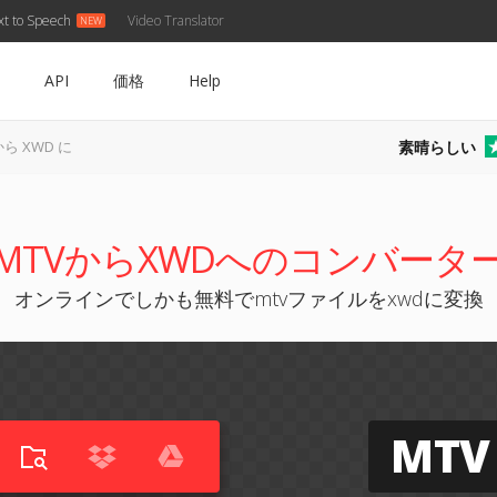
xt to Speech
Video Translator
API
価格
Help
素晴らしい
から XWD に
MTVからXWDへのコンバータ
オンラインでしかも無料でmtvファイルをxwdに変換
MTV