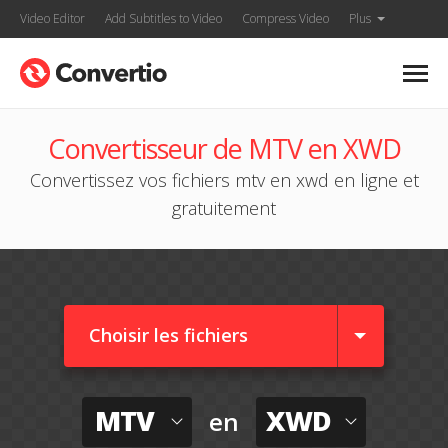
Video Editor
Add Subtitles to Video
Compress Video
Plus
Convertisseur de MTV en XWD
Convertissez vos fichiers mtv en xwd en ligne et
gratuitement
Choisir les fichiers
MTV
XWD
en