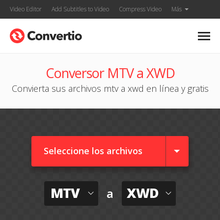
Video Editor
Add Subtitles to Video
Compress Video
Más
Conversor MTV a XWD
Convierta sus archivos mtv a xwd en línea y gratis
Seleccione los archivos
MTV
XWD
a