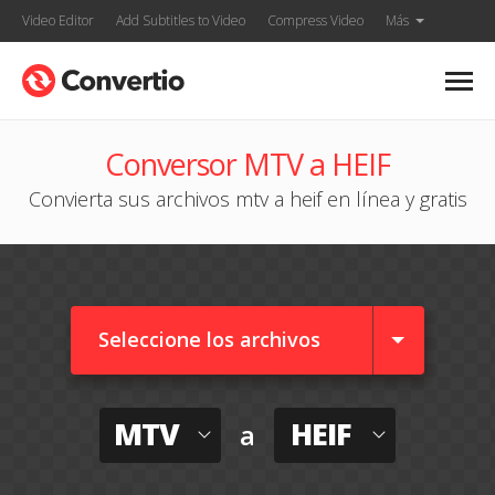
Video Editor
Add Subtitles to Video
Compress Video
Más
Conversor MTV a HEIF
Convierta sus archivos mtv a heif en línea y gratis
Seleccione los archivos
MTV
HEIF
a