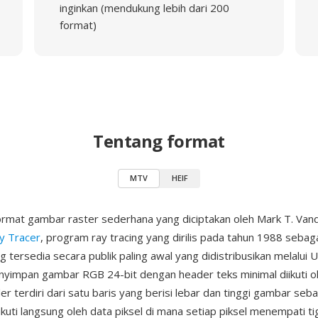
inginkan (mendukung lebih dari 200
format)
Tentang format
MTV
HEIF
rmat gambar raster sederhana yang diciptakan oleh Mark T. Va
y Tracer
, program ray tracing yang dirilis pada tahun 1988 sebaga
g tersedia secara publik paling awal yang didistribusikan melalui 
nyimpan gambar RGB 24-bit dengan header teks minimal diikuti ol
 terdiri dari satu baris yang berisi lebar dan tinggi gambar seba
iikuti langsung oleh data piksel di mana setiap piksel menempati t