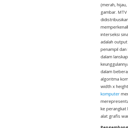
(merah, hijau,
gambar. MTV R
didistribusik
memperkenalka
interseksi si
adalah outpu
penampil dan 
dalam lanskap
keunggulannya
dalam bebera
algoritma kom
width x height
komputer
memb
merepresentasi
ke perangkat 
alat grafis wa
Pengemban