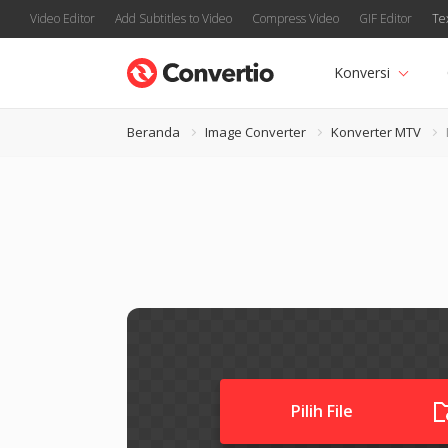
Video Editor
Add Subtitles to Video
Compress Video
GIF Editor
Te
Konversi
Beranda
Image Converter
Konverter MTV
Pilih File