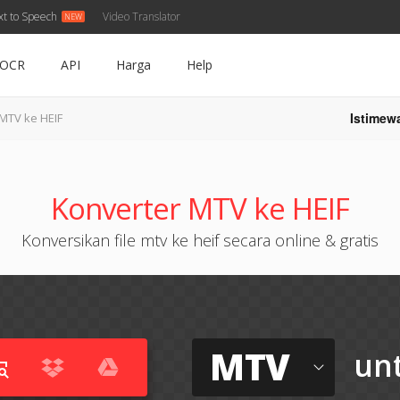
xt to Speech
Video Translator
OCR
API
Harga
Help
Istimew
MTV ke HEIF
Konverter MTV ke HEIF
Konversikan file mtv ke heif secara online & gratis
MTV
un