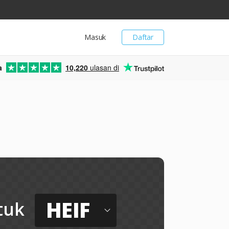
Masuk
Daftar
a
10,220
ulasan di
HEIF
tuk