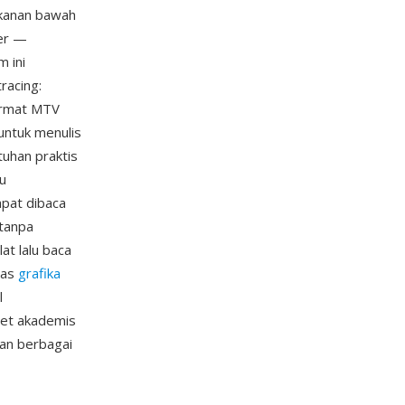
a kanan bawah
ter —
 ini
racing:
Format MTV
ntuk menulis
tuhan praktis
tu
apat dibaca
tanpa
at lalu baca
itas
grafika
l
iset akademis
dan berbagai