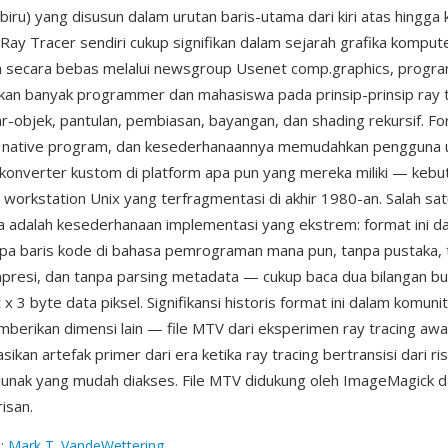
 biru) yang disusun dalam urutan baris-utama dari kiri atas hingg
ay Tracer sendiri cukup signifikan dalam sejarah grafika kompu
an secara bebas melalui newsgroup Usenet comp.graphics, program
n banyak programmer dan mahasiswa pada prinsip-prinsip ray t
nar-objek, pantulan, pembiasan, bayangan, dan shading rekursif. 
t native program, dan kesederhanaannya memudahkan pengguna u
konverter kustom di platform apa pun yang mereka miliki — kebu
 workstation Unix yang terfragmentasi di akhir 1980-an. Salah sa
 adalah kesederhanaan implementasi yang ekstrem: format ini d
pa baris kode di bahasa pemrograman mana pun, tanpa pustaka, 
presi, dan tanpa parsing metadata — cukup baca dua bilangan bul
 x 3 byte data piksel. Signifikansi historis format ini dalam komun
erikan dimensi lain — file MTV dari eksperimen ray tracing awa
kan artefak primer dari era ketika ray tracing bertransisi dari r
lunak yang mudah diakses. File MTV didukung oleh ImageMagick 
risan.
g
:
Mark T. VandeWettering