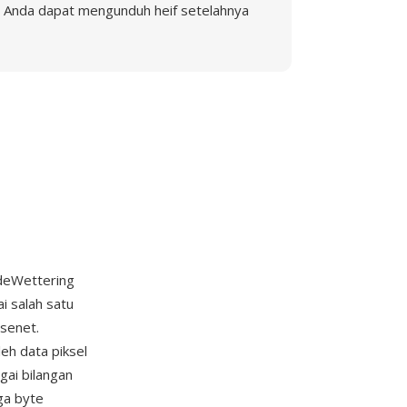
Anda dapat mengunduh heif setelahnya
ndeWettering
i salah satu
Usenet.
eh data piksel
gai bilangan
iga byte