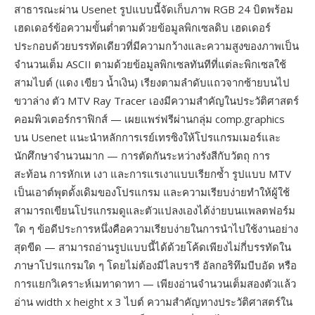
สาธารณะผ่าน Usenet รูปแบบนี้จัดเก็บภาพ RGB 24 บิตพร้อม
เฮดเดอร์ข้อความขั้นต่ำตามด้วยข้อมูลพิกเซลดิบ เฮดเดอร์
ประกอบด้วยบรรทัดเดียวที่มีความกว้างและความสูงของภาพเป็น
จำนวนเต็ม ASCII ตามด้วยข้อมูลพิกเซลทันทีที่แต่ละพิกเซลใช้
สามไบต์ (แดง เขียว น้ำเงิน) เรียงตามลำดับแถวจากซ้ายบนไป
ขวาล่าง ตัว MTV Ray Tracer เองมีความสำคัญในประวัติศาสตร์
คอมพิวเตอร์กราฟิกส์ — เผยแพร่ฟรีผ่านกลุ่ม comp.graphics
บน Usenet แนะนำหลักการเรย์เทรซิงให้โปรแกรมเมอร์และ
นักศึกษาจำนวนมาก — การตัดกันระหว่างรังสีกับวัตถุ การ
สะท้อน การหักเห เงา และการแรเงาแบบเรียกซ้ำ รูปแบบ MTV
เป็นเอาต์พุตดั้งเดิมของโปรแกรม และความเรียบง่ายทำให้ผู้ใช้
สามารถเขียนโปรแกรมดูและตัวแปลงเองได้ง่ายบนแพลตฟอร์ม
ใด ๆ ข้อดีประการหนึ่งคือความเรียบง่ายในการนำไปใช้งานอย่าง
สุดขีด — สามารถอ่านรูปแบบนี้ได้ด้วยโค้ดเพียงไม่กี่บรรทัดใน
ภาษาโปรแกรมใด ๆ โดยไม่ต้องมีไลบรารี อัลกอริทึมบีบอัด หรือ
การแยกวิเคราะห์เมทาดาทา — เพียงอ่านจำนวนเต็มสองตัวแล้ว
อ่าน width x height x 3 ไบต์ ความสำคัญทางประวัติศาสตร์ใน