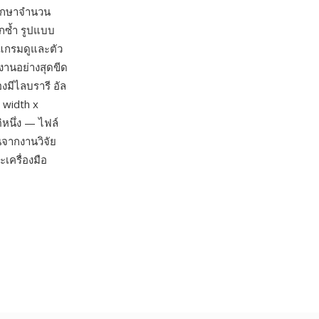
ศึกษาจำนวน
กซ้ำ รูปแบบ
รแกรมดูและตัว
งานอย่างสุดขีด
งมีไลบรารี อัล
 width x
ติหนึ่ง — ไฟล์
นจากงานวิจัย
เครื่องมือ