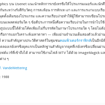
raphics บน Usenet แนะนำหลักการเรย์เทรซิงให้โปรแกรมเมอร์และนัก
ันระหว่างรังสีกับวัตถุ การสะท้อน การหักเห เงา และการแรเงาแบบเรีย
พุตดั้งเดิมของโปรแกรม และความเรียบง่ายทำให้ผู้ใช้สามารถเขียนโป
ยบนแพลตฟอร์มใด ๆ ข้อดีประการหนึ่งคือความเรียบง่ายในการนำไปใช้
ูปแบบนี้ได้ด้วยโค้ดเพียงไม่กี่บรรทัดในภาษาโปรแกรมใด ๆ โดยไม่ต้อ
 หรือการแยกวิเคราะห์เมทาดาทา — เพียงอ่านจำนวนเต็มสองตัวแล้วอ่าน
ต์ ความสำคัญทางประวัติศาสตร์ในชุมชน
คอมพิวเตอร์กราฟิกส์
เป็นอีกมิ
องเรย์เทรซิงยุคแรกเป็นหลักฐานสำคัญจากยุคที่เรย์เทรซิงเปลี่ยนผ่า
ซอฟต์แวร์ที่เข้าถึงได้ สามารถใช้งานไฟล์ MTV ได้ด้วย ImageMagick และ
มต่าง ๆ
T. VandeWettering
: 1988