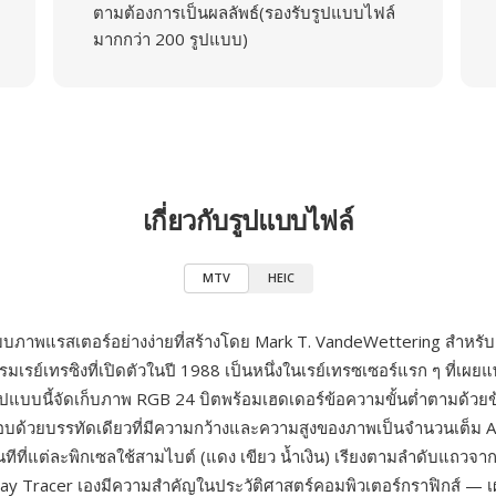
ตามต้องการเป็นผลลัพธ์(รองรับรูปแบบไฟล์
มากกว่า 200 รูปแบบ)
เกี่ยวกับรูปแบบไฟล์
MTV
HEIC
บภาพแรสเตอร์อย่างง่ายที่สร้างโดย Mark T. VandeWettering สำหรั
เรย์เทรซิงที่เปิดตัวในปี 1988 เป็นหนึ่งในเรย์เทรซเซอร์แรก ๆ ที่เผย
ูปแบบนี้จัดเก็บภาพ RGB 24 บิตพร้อมเฮดเดอร์ข้อความขั้นต่ำตามด้วยข
บด้วยบรรทัดเดียวที่มีความกว้างและความสูงของภาพเป็นจำนวนเต็ม A
ันทีที่แต่ละพิกเซลใช้สามไบต์ (แดง เขียว น้ำเงิน) เรียงตามลำดับแถว
Ray Tracer เองมีความสำคัญในประวัติศาสตร์คอมพิวเตอร์กราฟิกส์ — เ