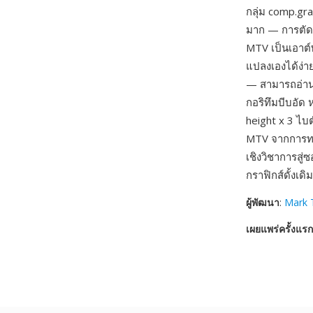
กลุ่ม comp.g
มาก — การตัดก
MTV เป็นเอาต์
แปลงเองได้ง่า
— สามารถอ่านร
กอริทึมบีบอัด
height x 3 ไบ
MTV จากการทดล
เชิงวิชาการสู่
กราฟิกส์ดั้งเดิ
ผู้พัฒนา
:
Mark 
เผยแพร่ครั้งแรก