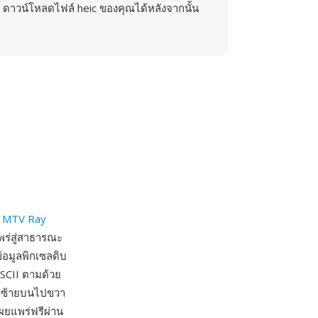
ดาวน์โหลดไฟล์ heic ของคุณได้หลังจากนั้น
บ
MTV Ray
แพร่สู่สาธารณะ
้อมูลพิกเซลดิบ
SCII ตามด้วย
จากซ้ายบนไปขวา
ผยแพร่ฟรีผ่าน