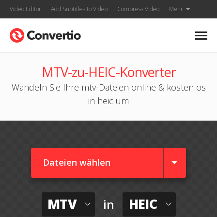
Video Editor
Add Subtitles to Video
Compress Video
Mehr
MTV-zu-HEIC-Konverter
Wandeln Sie Ihre mtv-Dateien online & kostenlos
in heic um
Dateien wählen
MTV
HEIC
in