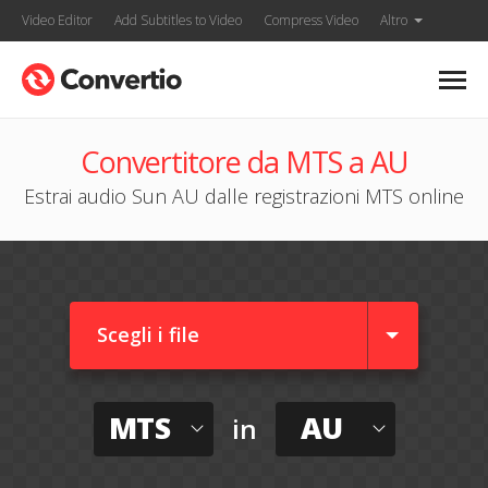
Video Editor
Add Subtitles to Video
Compress Video
Altro
Convertitore da MTS a AU
Estrai audio Sun AU dalle registrazioni MTS online
Scegli i file
MTS
AU
in