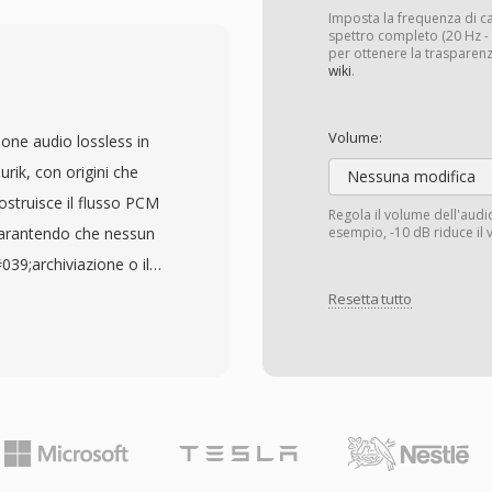
stesso formato di
Imposta la frequenza di 
Blu-ray. Le videocamere
spettro completo (20 Hz - 2
per ottenere la trasparenz
nasonic, Canon e altri
wiki
.
ia di directory
ia interna,
Volume:
one audio lossless in
he organizzano le clip per
rik, con origini che
Nessuna modifica
l transport stream
costruisce il flusso PCM
Regola il volume dell'aud
ritiche per mantenere la
, garantendo che nessun
esempio, -10 dB riduce il 
unzionalità come i punti
39;archiviazione o il
nte. Le registrazioni MTS
ualità CD standard sia
Resetta tutto
sensore della
i interi a 32 bit,
eriale sorgente per i
idiano e
lla compressione H.264
elocità di elaborazione è
 video e dimensione del
raggiunge codifica e
tesi sulle schede di
 alla CPU, mantenendosi
ili. I file MTS sono
ttura del file supporta