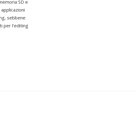
i memoria SD e
 applicazioni
ting, sebbene
i per l'editing