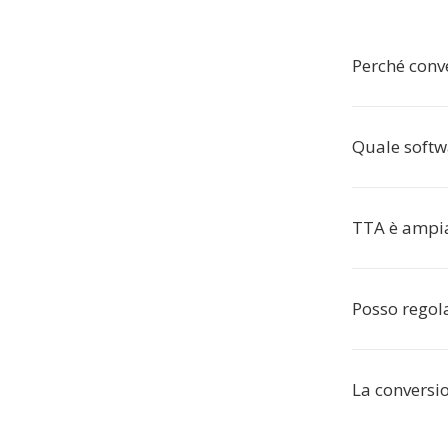
Perché conv
Quale softw
TTA è ampi
Posso regola
La conversio