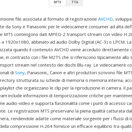
MTS
TTA
nsione file associata al formato di registrazione
AVCHD
, svilupp
e da Sony e Panasonic per le videocamere consumer ad alta defini
ne MTS contengono dati MPEG-2 transport stream con video H.2
ino a 1920x1080, abbinato ad audio Dolby Digital (AC-3) o LPCM. L
lizzata quando il contenuto AVCHD viene acceduto direttamente 
ne, in contrasto con i file M2TS che si riferiscono tipicamente allo
ansport stream nel contesto dei dischi Blu-ray. Le videocamere 
onali di
Sony
, Panasonic, Canon e altri produttori scrivono file MTS
directory strutturata su schede di memoria o memoria interna, a
e playlist che organizzano le clip per la riproduzione in camera. Il p
eam include informazioni di temporizzazione critiche per mantener
one audio-video e supporta funzionalità come i punti di accesso ca
ente. Le registrazioni MTS preservano la piena qualità catturata d
mera, rendendole adatte come materiale sorgente per i flussi di l
 della compressione H.264 fornisce un efficace equilibrio tra quali