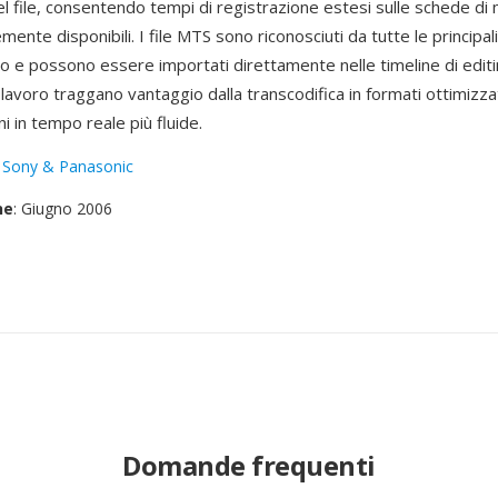
l file, consentendo tempi di registrazione estesi sulle schede d
te disponibili. I file MTS sono riconosciuti da tutte le principali
deo e possono essere importati direttamente nelle timeline di edi
di lavoro traggano vantaggio dalla transcodifica in formati ottimizzat
i in tempo reale più fluide.
:
Sony & Panasonic
ne
: Giugno 2006
Domande frequenti