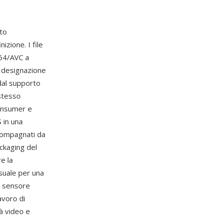
ato
zione. I file
64/AVC a
a designazione
dal supporto
 stesso
consumer e
 in una
ccompagnati da
ackaging del
e la
suale per una
al sensore
avoro di
tà video e