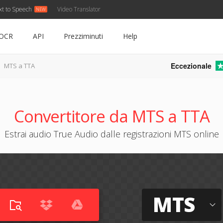
xt to Speech
Video Translator
OCR
API
Prezziminuti
Help
Eccezionale
MTS a TTA
Convertitore da MTS a TTA
Estrai audio True Audio dalle registrazioni MTS online
MTS