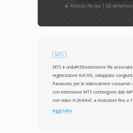
Rilascia i file qui. 1 GB dimensi
MTS
MTS è un&#039;estensione file associata 
registrazione AVCHD, sviluppato congiun
Panasonic per le videocamere consumer ad 
con estensione MTS contengono dati MP
con video H.264/AVC a risoluzioni fino a
audio Dolby Digital (AC-3) o LPCM. La d
leggi tutto
utilizzata quando il contenuto AVCHD vie
direttamente dal supporto di registrazione,