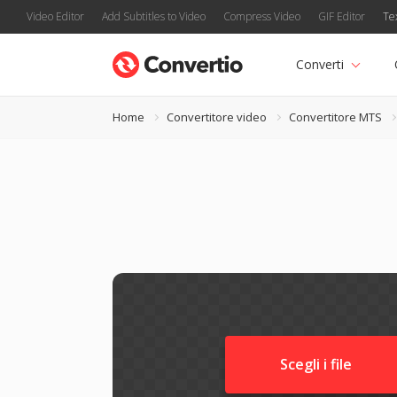
Video Editor
Add Subtitles to Video
Compress Video
GIF Editor
Te
Converti
Home
Convertitore video
Convertitore MTS
Scegli i file