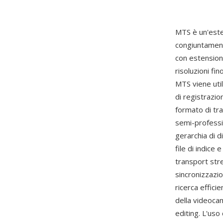
MTS è un'este
congiuntament
con estensio
risoluzioni f
MTS viene uti
di registrazio
formato di tr
semi-professi
gerarchia di 
file di indice 
transport str
sincronizzazi
ricerca effici
della videoca
editing. L'uso