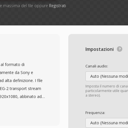
one massima del file oppure
Registrati
Impostazioni
al formato di
Canali audio:
tamente da Sony e
Auto (Nessuna modi
alta definizione. I file
Imposta il numero di cana
EG-2 transport stream
particolarmente utile quan
a stereo).
 1920x1080, abbinato ad
esignazione MTS viene
ne acceduto
Frequenza:
 in contrasto con i file
Auto (Nessuna modi