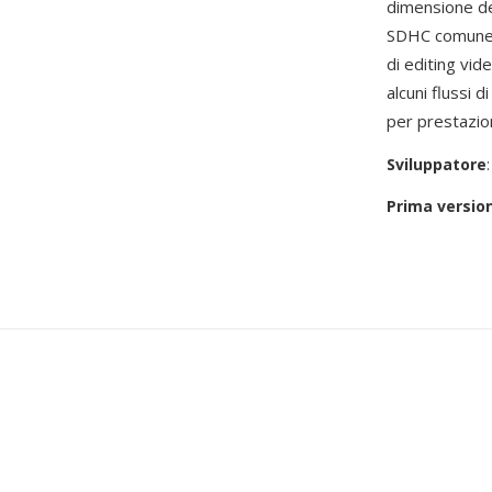
dimensione de
SDHC comunemen
di editing vi
alcuni flussi 
per prestazion
Sviluppatore
Prima versio