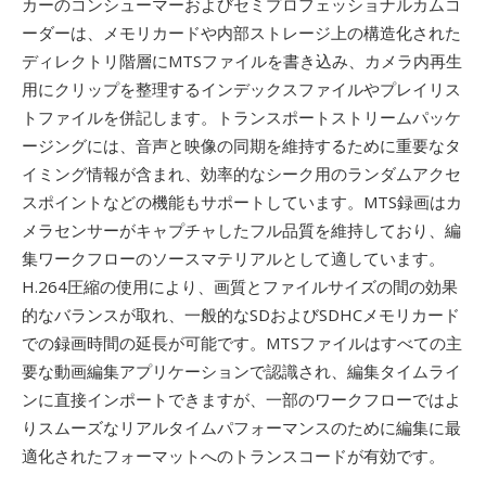
カーのコンシューマーおよびセミプロフェッショナルカムコ
ーダーは、メモリカードや内部ストレージ上の構造化された
ディレクトリ階層にMTSファイルを書き込み、カメラ内再生
用にクリップを整理するインデックスファイルやプレイリス
トファイルを併記します。トランスポートストリームパッケ
ージングには、音声と映像の同期を維持するために重要なタ
イミング情報が含まれ、効率的なシーク用のランダムアクセ
スポイントなどの機能もサポートしています。MTS録画はカ
メラセンサーがキャプチャしたフル品質を維持しており、編
集ワークフローのソースマテリアルとして適しています。
H.264圧縮の使用により、画質とファイルサイズの間の効果
的なバランスが取れ、一般的なSDおよびSDHCメモリカード
での録画時間の延長が可能です。MTSファイルはすべての主
要な動画編集アプリケーションで認識され、編集タイムライ
ンに直接インポートできますが、一部のワークフローではよ
りスムーズなリアルタイムパフォーマンスのために編集に最
適化されたフォーマットへのトランスコードが有効です。