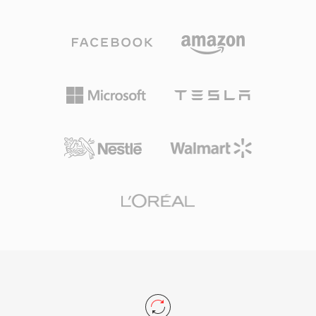
も処理でき、日常のリスニングとプロフェッショ
ントなどの機能もサポートしています。MTS録
ナルなアーカイブの両方に適しています。処理速
画はカメラセンサーがキャプチャしたフル品質を
度はTTAの特徴的な強みの一つで、コーデックは
維持しており、編集ワークフローのソースマテリ
高いCPU負荷をかけずに高速なエンコーディング
アルとして適しています。H.264圧縮の使用によ
とデコーディングを実現し、古いハードウェアで
り、画質とファイルサイズの間の効果的なバラン
も軽量に動作します。ファイル構造はID3v1、
スが取れ、一般的なSDおよびSDHCメモリカー
ID3v2、APEv2メタデータタグをサポートしてい
ドでの録画時間の延長が可能です。MTSファイ
るため、トラック情報やアルバムアートがオーデ
ルはすべての主要な動画編集アプリケーションで
ィオとともに移動します。いくつかのポータブル
認識され、編集タイムラインに直接インポートで
プレーヤーにハードウェアサポートが組み込ま
きますが、一部のワークフローではよりスムーズ
れ、TTAに競合するロスレス形式に対する実用的
なリアルタイムパフォーマンスのために編集に最
な優位性を与えました。オープンソースのリファ
適化されたフォーマットへのトランスコードが有
レンス実装はGNU GPLの下で提供され、コミュ
効です。
ニティの採用とサードパーティ統合を促進してい
ます。FLACなどの新しいコーデックがロスレス
オーディオの市場でより大きなシェアを獲得しま