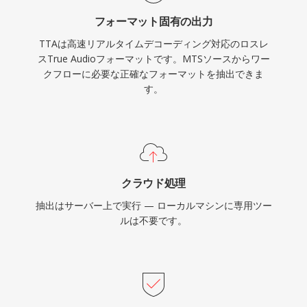
したが、TTAはそのシンプルさと透過的な圧縮を
フォーマット固有の出力
評価するユーザーに使い続けられています。
TTAは高速リアルタイムデコーディング対応のロスレ
スTrue Audioフォーマットです。MTSソースからワー
クフローに必要な正確なフォーマットを抽出できま
す。
クラウド処理
抽出はサーバー上で実行 — ローカルマシンに専用ツー
ルは不要です。