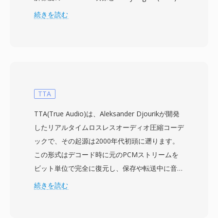
またはLPCMオーディオを搭載するMPEG-2トラ
続きを読む
ンスポートストリームデータが含まれています。
MTS表記は、AVCHDコンテンツを録画メディア
から直接アクセスする場合に使用され、通常Blu-
rayディスクコンテキストでの同じトランスポー
トストリームフォーマットを指すM2TSファイル
とは区別されます。Sony、Panasonic、Canon
TTA
などのメーカーのコンシューマーおよびセミプロ
TTA(True Audio)は、Aleksander Djourikが開発
フェッショナルカムコーダーは、メモリカードや
したリアルタイムロスレスオーディオ圧縮コーデ
内部ストレージ上の構造化されたディレクトリ階
ックで、その起源は2000年代初頭に遡ります。
層にMTSファイルを書き込み、カメラ内再生用
この形式はデコード時に元のPCMストリームを
にクリップを整理するインデックスファイルやプ
ビット単位で完全に復元し、保存や転送中に音の
レイリストファイルを併記します。トランスポー
ディテールが失われないことを保証します。TTA
続きを読む
トストリームパッケージングには、音声と映像の
は標準的なCD品質のオーディオだけでなく、最
同期を維持するために重要なタイミング情報が含
大32ビット整数サンプルのハイレゾコンテンツ
まれ、効率的なシーク用のランダムアクセスポイ