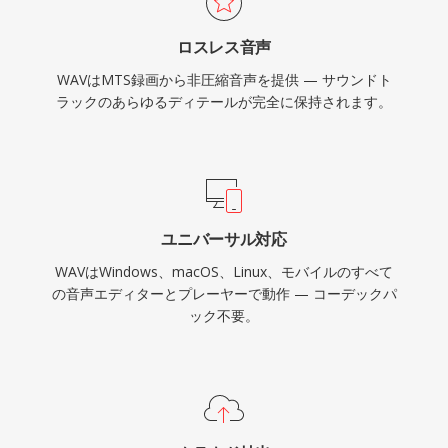
を可能にします。主なトレードオフはファイルサ
ロスレス音声
イズで、CD品質ステレオの1分間は約10 MBを
WAVはMTS録画から非圧縮音声を提供 — サウンドト
占め、32ビットRIFF構造は4 GBの制限を課しま
ラックのあらゆるディテールが完全に保持されます。
すが、RF64によってその上限は解除されます。
ユニバーサル対応
WAVはWindows、macOS、Linux、モバイルのすべて
の音声エディターとプレーヤーで動作 — コーデックパ
ック不要。