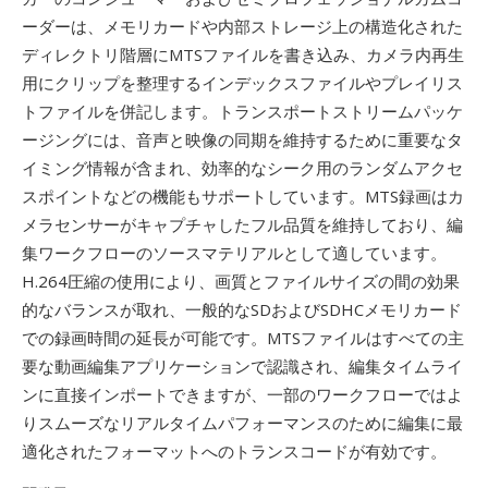
ーダーは、メモリカードや内部ストレージ上の構造化された
ディレクトリ階層にMTSファイルを書き込み、カメラ内再生
用にクリップを整理するインデックスファイルやプレイリス
トファイルを併記します。トランスポートストリームパッケ
ージングには、音声と映像の同期を維持するために重要なタ
イミング情報が含まれ、効率的なシーク用のランダムアクセ
スポイントなどの機能もサポートしています。MTS録画はカ
メラセンサーがキャプチャしたフル品質を維持しており、編
集ワークフローのソースマテリアルとして適しています。
H.264圧縮の使用により、画質とファイルサイズの間の効果
的なバランスが取れ、一般的なSDおよびSDHCメモリカード
での録画時間の延長が可能です。MTSファイルはすべての主
要な動画編集アプリケーションで認識され、編集タイムライ
ンに直接インポートできますが、一部のワークフローではよ
りスムーズなリアルタイムパフォーマンスのために編集に最
適化されたフォーマットへのトランスコードが有効です。