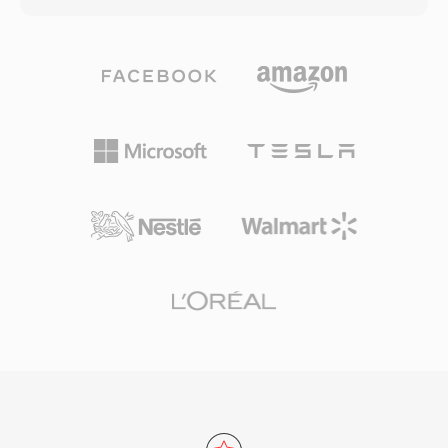
まれ、効率的なシーク用のランダムアクセスポイ
ータとともに格納します。この直感的な構造によ
ントなどの機能もサポートしています。MTS録
り、WAVはWindows上の非圧縮オーディオのデ
画はカメラセンサーがキャプチャしたフル品質を
ファクトスタンダードとなり、事実上すべてのオ
維持しており、編集ワークフローのソースマテリ
ペレーティングシステム、オーディオエディタ、
アルとして適しています。H.264圧縮の使用によ
メディアプレーヤーで普遍的に受け入れられる交
り、画質とファイルサイズの間の効果的なバラン
換形式となりました。CD品質のWAVファイルは
スが取れ、一般的なSDおよびSDHCメモリカー
44.1 kHzステレオの16ビットサンプルを使用
ドでの録画時間の延長が可能です。MTSファイ
し、プロフェッショナルワークフローでは最大
ルはすべての主要な動画編集アプリケーションで
192 kHzで24ビットまたは32ビット浮動小数点サ
認識され、編集タイムラインに直接インポートで
ンプルが日常的に使用されています。主な利点は
きますが、一部のワークフローではよりスムーズ
ゼロロスの忠実度です — 標準のWAVは圧縮を適
なリアルタイムパフォーマンスのために編集に最
用しないため、保存されたデータはオリジナルの
適化されたフォーマットへのトランスコードが有
録音の正確なデジタル表現であり、マスタリング
効です。
やアーカイブに最適な選択肢です。WAVはまた
INFOおよびBWFチャンクによる埋め込みメタデ
ータをサポートし、タイムスタンプや制作ノート