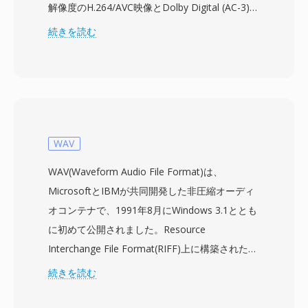
解像度のH.264/AVC映像とDolby Digital (AC-3)
またはLPCMオーディオを搭載するMPEG-2トラ
続きを読む
ンスポートストリームデータが含まれています。
MTS表記は、AVCHDコンテンツを録画メディア
から直接アクセスする場合に使用され、通常Blu-
rayディスクコンテキストでの同じトランスポー
トストリームフォーマットを指すM2TSファイル
とは区別されます。Sony、Panasonic、Canon
WAV
などのメーカーのコンシューマーおよびセミプロ
WAV(Waveform Audio File Format)は、
フェッショナルカムコーダーは、メモリカードや
MicrosoftとIBMが共同開発した非圧縮オーディ
内部ストレージ上の構造化されたディレクトリ階
オコンテナで、1991年8月にWindows 3.1ととも
層にMTSファイルを書き込み、カメラ内再生用
に初めて公開されました。Resource
にクリップを整理するインデックスファイルやプ
Interchange File Format(RIFF)上に構築された
レイリストファイルを併記します。トランスポー
WAVは、オーディオデータ — 最も一般的にはリ
続きを読む
トストリームパッケージングには、音声と映像の
ニアパルス符号変調(LPCM) — をサンプルレー
同期を維持するために重要なタイミング情報が含
ト、ビット深度、チャンネル数を記述するメタデ