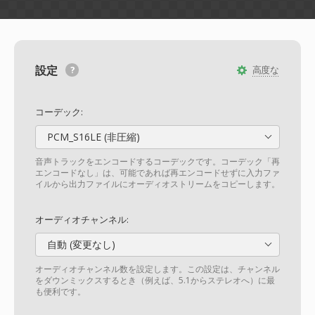
設定
高度な
コーデック:
PCM_S16LE (非圧縮)
音声トラックをエンコードするコーデックです。コーデック「再
エンコードなし」は、可能であれば再エンコードせずに入力ファ
イルから出力ファイルにオーディオストリームをコピーします。
オーディオチャンネル:
自動 (変更なし)
オーディオチャンネル数を設定します。この設定は、チャンネル
をダウンミックスするとき（例えば、5.1からステレオへ）に最
も便利です。