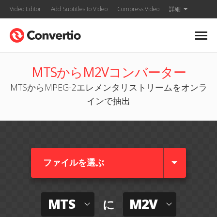
Video Editor
Add Subtitles to Video
Compress Video
詳細
MTSからM2Vコンバーター
MTSからMPEG-2エレメンタリストリームをオンラ
インで抽出
ファイルを選ぶ
MTS
M2V
に