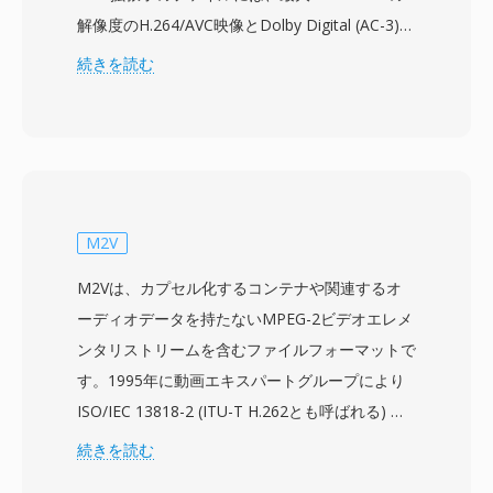
解像度のH.264/AVC映像とDolby Digital (AC-3)
またはLPCMオーディオを搭載するMPEG-2トラ
続きを読む
ンスポートストリームデータが含まれています。
MTS表記は、AVCHDコンテンツを録画メディア
から直接アクセスする場合に使用され、通常Blu-
rayディスクコンテキストでの同じトランスポー
トストリームフォーマットを指すM2TSファイル
とは区別されます。Sony、Panasonic、Canon
M2V
などのメーカーのコンシューマーおよびセミプロ
M2Vは、カプセル化するコンテナや関連するオ
フェッショナルカムコーダーは、メモリカードや
ーディオデータを持たないMPEG-2ビデオエレメ
内部ストレージ上の構造化されたディレクトリ階
ンタリストリームを含むファイルフォーマットで
層にMTSファイルを書き込み、カメラ内再生用
す。1995年に動画エキスパートグループにより
にクリップを整理するインデックスファイルやプ
ISO/IEC 13818-2 (ITU-T H.262とも呼ばれる) の
レイリストファイルを併記します。トランスポー
一部として標準化されたM2Vは、MPEG-2プログ
続きを読む
トストリームパッケージングには、音声と映像の
ラムストリームやトランスポートストリーム内に
同期を維持するために重要なタイミング情報が含