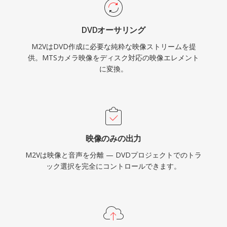
ィオや同期情報がないため、完全な再生には別の
オーディオファイルとの組み合わせが必要です。
DVDオーサリング
DVDオーサリングソフトウェアは一般的にM2V
M2VはDVD作成に必要な純粋な映像ストリームを提
入力をAC3またはLPCMオーディオファイルとと
供。MTSカメラ映像をディスク対応の映像エレメント
もに受け付けるため、このフォーマットはプロフ
に変換。
ェッショナルなディスクマスタリングおよび放送
準備ワークフローにおいて不可欠な中間ステップ
となっています。
映像のみの出力
M2Vは映像と音声を分離 — DVDプロジェクトでのトラ
ック選択を完全にコントロールできます。