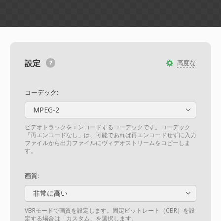
設定
高度な
コーデック:
MPEG-2
ビデオトラックをエンコードするコーデックです。コーデック
「再エンコードなし」は、可能であれば再エンコードせずに入力
ファイルから出力ファイルにヴィデオストリームをコピーしま
す。
画質:
非常に高い
VBRモードで画質を設定します。固定ビットレート（CBR）を設
定する場合は「カスタム」を選択します。