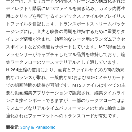
ーダーは、メモリカードや内部ストレージ上の構造化された
ディレクトリ階層にMTSファイルを書き込み、カメラ内再生
用にクリップを整理するインデックスファイルやプレイリス
トファイルを併記します。トランスポートストリームパッケ
ージングには、音声と映像の同期を維持するために重要なタ
イミング情報が含まれ、効率的なシーク用のランダムアクセ
スポイントなどの機能もサポートしています。MTS録画はカ
メラセンサーがキャプチャしたフル品質を維持しており、編
集ワークフローのソースマテリアルとして適しています。
H.264圧縮の使用により、画質とファイルサイズの間の効果
的なバランスが取れ、一般的なSDおよびSDHCメモリカード
での録画時間の延長が可能です。MTSファイルはすべての主
要な動画編集アプリケーションで認識され、編集タイムライ
ンに直接インポートできますが、一部のワークフローではよ
りスムーズなリアルタイムパフォーマンスのために編集に最
適化されたフォーマットへのトランスコードが有効です。
開発元
:
Sony & Panasonic