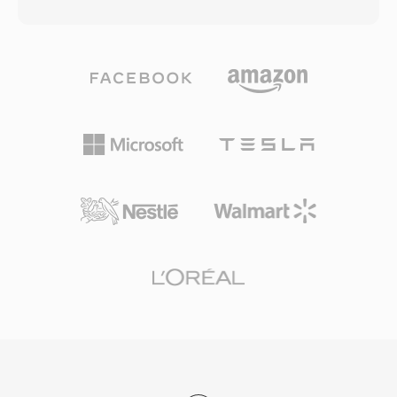
現れるのと同じ生の圧縮映像を、すべての多重化
まれ、効率的なシーク用のランダムアクセスポイ
オーバーヘッドを取り除いて格納します。そのた
ントなどの機能もサポートしています。MTS録
め、M2Vファイルは主にプロフェッショナルな
画はカメラセンサーがキャプチャしたフル品質を
オーサリングワークフロー、特にDVD制作にお
維持しており、編集ワークフローのソースマテリ
いて有用であり、映像と音声のストリームが個別
アルとして適しています。H.264圧縮の使用によ
に準備・エンコードされた後、最終コンテナフォ
り、画質とファイルサイズの間の効果的なバラン
ーマットに多重化されます。M2Vストリーム
スが取れ、一般的なSDおよびSDHCメモリカー
は、インターレースとプログレッシブの両方のス
ドでの録画時間の延長が可能です。MTSファイ
キャンモードをサポートし、標準画質から
ルはすべての主要な動画編集アプリケーションで
1920x1080 HDまでの解像度に対応しており、ビ
認識され、編集タイムラインに直接インポートで
ットレートはコンシューマーコンテンツで通常2-
きますが、一部のワークフローではよりスムーズ
15 Mbps、プロフェッショナル用途では最大80
なリアルタイムパフォーマンスのために編集に最
Mbpsに達します。イントラコードフレームと予
適化されたフォーマットへのトランスコードが有
測フレームの両方を使用することで、圧縮効率と
効です。
ランダムアクセス性のバランスを効果的に取って
います。M2Vにはビデオのみが含まれ、オーデ