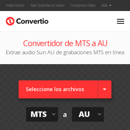
Video Editor
Add Subtitles to Video
Compress Video
Más
Convertidor de MTS a AU
Extrae audio Sun AU de grabaciones MTS en línea
Seleccione los archivos
MTS
AU
a