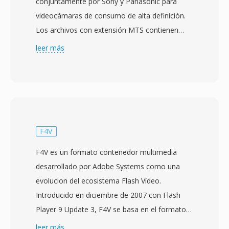
conjuntamente por Sony y Panasonic para
videocámaras de consumo de alta definición.
Los archivos con extensión MTS contienen
datos de flujo de transporte MPEG-2 qué
leer más
transportan vídeo H.264/AVC a resoluciones de
hasta 1920x1080, emparejados con audio
Dolby Digital (AC-3) o LPCM. La designacion
MTS se usa cuando el contenido AVCHD se
accede directamente desde el medio de
grabación, a diferencia de los archivos M2TS
F4V
qué típicamente se refieren al mismo formato
F4V es un formato contenedor multimedia
de flujo de transporte en contextos de disco
desarrollado por Adobe Systems como una
Blu-ray. Las videocámaras de consumo y
evolucion del ecosistema Flash Vídeo.
semiprofesionales de Sony, Panasonic, Canon
Introducido en diciembre de 2007 con Flash
y otros fabricantes escriben archivos MTS en
Player 9 Update 3, F4V se basa en el formato
una jerarquía de directorios estructurada en
de medios base ISO (MPEG-4 Part 14) y fue
leer más