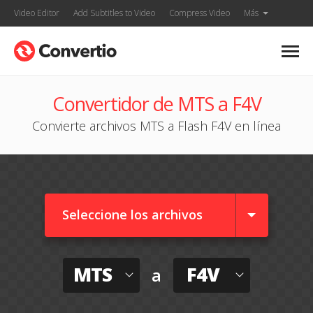
Video Editor
Add Subtitles to Video
Compress Video
Más
Convertidor de MTS a F4V
Convierte archivos MTS a Flash F4V en línea
Seleccione los archivos
MTS
F4V
a