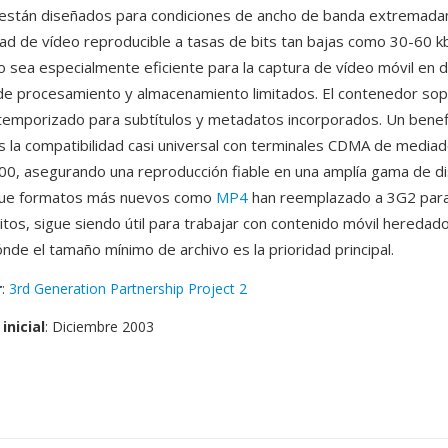
 están diseñados para condiciones de ancho de banda extremada
dad de vídeo reproducible a tasas de bits tan bajas como 30-60 k
o sea especialmente eficiente para la captura de vídeo móvil en d
de procesamiento y almacenamiento limitados. El contenedor sop
 temporizado para subtítulos y metadatos incorporados. Un benef
 es la compatibilidad casi universal con terminales CDMA de mediad
0, asegurando una reproducción fiable en una amplía gama de di
que formatos más nuevos como
MP4
han reemplazado a 3G2 para
itos, sigue siendo útil para trabajar con contenido móvil heredad
nde el tamaño mínimo de archivo es la prioridad principal.
r
:
3rd Generation Partnership Project 2
inicial
: Diciembre 2003