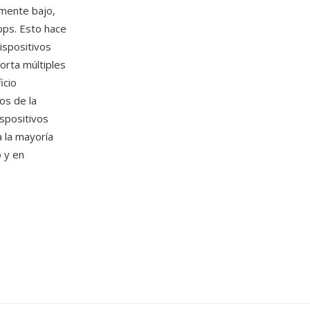
mente bajo,
bps. Esto hace
ispositivos
orta múltiples
icio
os de la
spositivos
 la mayoría
o y en