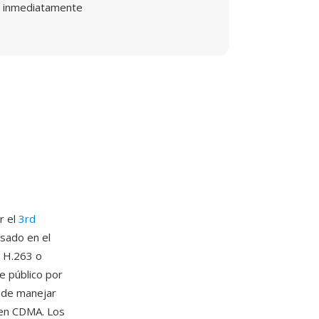
inmediatamente
r el
3rd
sado en el
n H.263 o
e público por
 de manejar
 en CDMA. Los