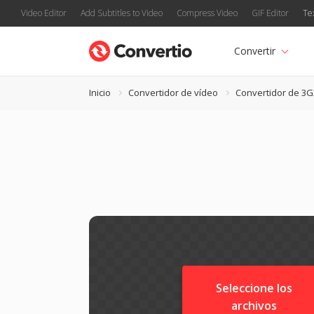
Video Editor
Add Subtitles to Video
Compress Video
GIF Editor
Te
Convertir
Inicio
Convertidor de vídeo
Convertidor de 3G
Seleccione los
archivos