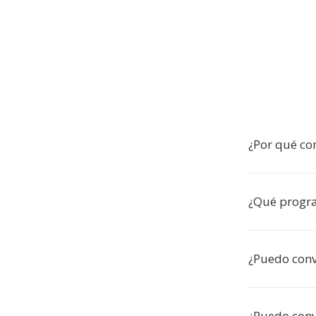
¿Por qué co
¿Qué progr
¿Puedo conv
¿Puedo conve