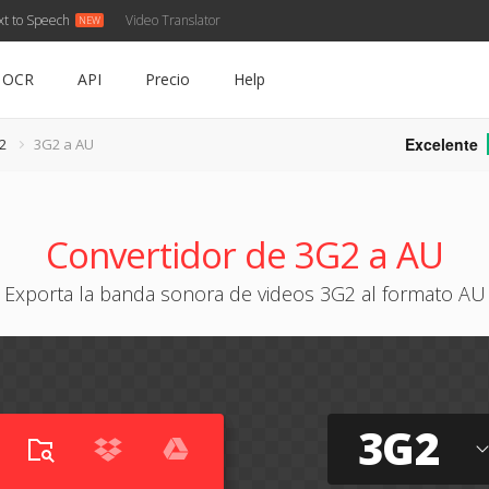
xt to Speech
Video Translator
OCR
API
Precio
Help
Excelente
2
3G2 a AU
Convertidor de 3G2 a AU
Exporta la banda sonora de videos 3G2 al formato AU
3G2