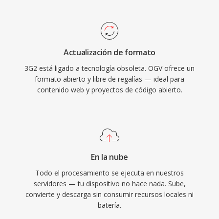
histórica en el impulsó por los estándares web
abiertos, sirviendo como uno de los primeros
formatos de vídeo libremente implementables
propuestos para el elemento vídeo de HTML5.
Actualización de formato
Firefox y Chrome implementaron soporte
3G2 está ligado a tecnología obsoleta. OGV ofrece un
nativo para OGV, demostrando qué el vídeo
formato abierto y libre de regalías — ideal para
web podia funcionar sin depender de
contenido web y proyectos de código abierto.
complementos propietarios o códecs
licenciados. El formato también soporta audio
FLAC sin pérdida, flujos de subtítulos Kate y
metadatos Skeleton dentro del contenedor
Ogg. Aunque WebM y AV1 han reemplazado en
En la nube
gran medida a OGV en el panorama del vídeo
Todo el procesamiento se ejecuta en nuestros
de código abierto, el formato sigue disponible
servidores — tu dispositivo no hace nada. Sube,
en distribuciones Linux, herramientas de
convierte y descarga sin consumir recursos locales ni
batería.
medios de código abierto y contextos dónde la