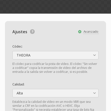
Ajustes
Avanzado
Códec:
THEORA
El códec para codificar la pista de vídeo. El códec "Sin volver
a codificar" copia la transmisión de vídeo del archivo de
entrada a la salida sin volver a codificar, si es posible.
Calidad:
Alta
Establezca la calidad de vídeo en un modo VBR que sea
similar a CRF en la codificación AVC o HEVC. Elija
"Personalizado" si necesita establecer una tasa de bits fija