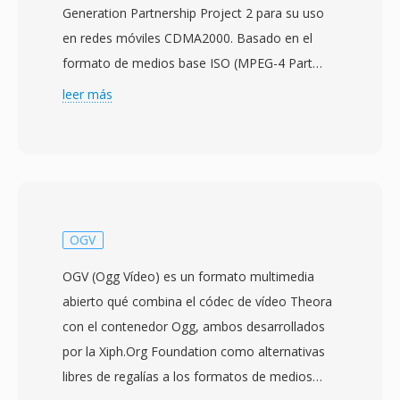
Generation Partnership Project 2 para su uso
en redes móviles CDMA2000. Basado en el
formato de medios base ISO (MPEG-4 Part
12), almacena vídeo codificado con H.263 o
leer más
MPEG-4 Visual junto con audio en códecs
AMR, EVRC o AAC. La especificación se público
por primera vez en diciembre de 2003 para
proporcionar una forma estandarizada de
manejar mensajería multimedia y reproducción
de vídeo en teléfonos y redes basados en
OGV
CDMA. Los archivos 3G2 están diseñados para
OGV (Ogg Vídeo) es un formato multimedia
condiciones de ancho de banda
abierto qué combina el códec de vídeo Theora
extremadamente bajo, logrando calidad de
con el contenedor Ogg, ambos desarrollados
vídeo reproducible a tasas de bits tan bajas
por la Xiph.Org Foundation como alternativas
como 30-60 kbps. Esto hace qué el formato
libres de regalías a los formatos de medios
sea especialmente eficiente para la captura de