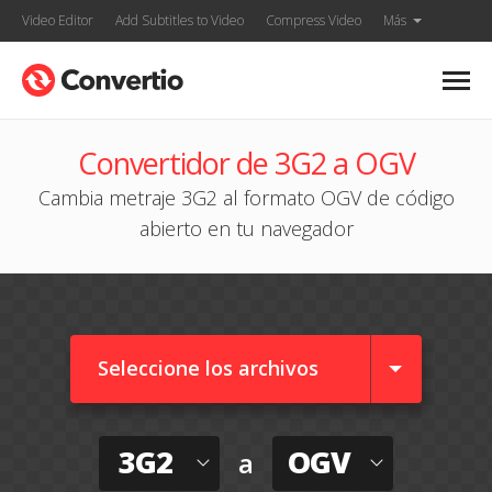
Video Editor
Add Subtitles to Video
Compress Video
Más
Convertidor de 3G2 a OGV
Cambia metraje 3G2 al formato OGV de código
abierto en tu navegador
Seleccione los archivos
3G2
OGV
a