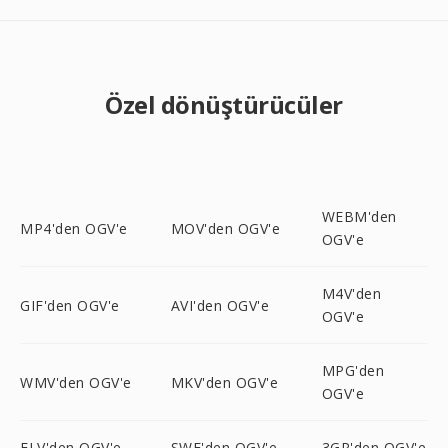
Özel dönüştürücüler
WEBM'den
MP4'den OGV'e
MOV'den OGV'e
OGV'e
M4V'den
GIF'den OGV'e
AVI'den OGV'e
OGV'e
MPG'den
WMV'den OGV'e
MKV'den OGV'e
OGV'e
FLV'den OGV'e
SWF'den OGV'e
3GP'den OGV'e