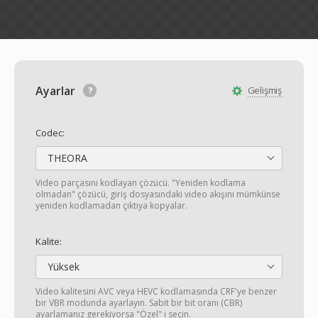
Ayarlar
Gelişmiş
Codec:
THEORA
Video parçasını kodlayan çözücü. "Yeniden kodlama
olmadan" çözücü, giriş dosyasındaki video akışını mümkünse
yeniden kodlamadan çıktıya kopyalar.
Kalite:
Yüksek
Video kalitesini AVC veya HEVC kodlamasında CRF'ye benzer
bir VBR modunda ayarlayın. Sabit bir bit oranı (CBR)
ayarlamanız gerekiyorsa "Özel" i seçin.