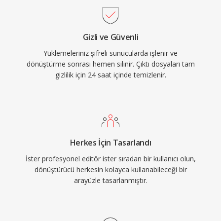
veya lisanslı codec&#039;lere bağımlı olmadan
işleyebildiğini göstererek yerel OGV desteği
Gizli ve Güvenli
sunmuştur. Format ayrıca Ogg kapsayıcısı
Yüklemeleriniz şifreli sunucularda işlenir ve
içinde FLAC kayıpsız ses, Kate altyazı akışları ve
dönüştürme sonrası hemen silinir. Çıktı dosyaları tam
Skeleton meta verilerini destekler. WebM ve
gizlilik için 24 saat içinde temizlenir.
AV1 açık kaynak video alanında OGV&#039;nın
büyük ölçüde yerini almış olsa da, format Linux
dağıtımlarında, açık kaynak medya araçlarında
ve patent endişelerinden tamamen arınmış
olmanın önemli olduğu ortamlarda hâlâ
Herkes İçin Tasarlandı
kullanılabilir durumdadır.
İster profesyonel editör ister sıradan bir kullanıcı olun,
dönüştürücü herkesin kolayca kullanabileceği bir
arayüzle tasarlanmıştır.