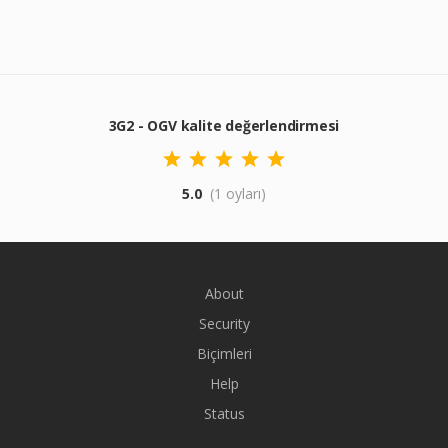
3G2 - OGV kalite değerlendirmesi
5.0
(1 oyları)
About
Security
Biçimleri
Help
Status