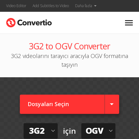
Video Editor
Add Subtitles to Video
Daha fazla
3G2 to OGV Converter
3G2 videolarını tarayıcı aracıyla OGV formatına
taşıyın
Dosyaları Seçin
3G2
OGV
için