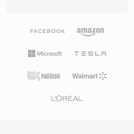
gömülü meta veri desteği sunar. Önemli bir
tarafından bağışlanan VP3 codec&#039;ine
avantajı, 2000&#039;li yılların ortasındaki
dayalı olarak 2002&#039;den beri sürmekteydi.
CDMA el cihazlarıyla neredeyse evrensel
Theora, blok tabanlı hareket telafisi ve ayrık
uyumluluk sağlayarak geniş bir mobil cihaz
kosinüs dönüşümü kodlaması kullanarak
yelpazesinde güvenilir oynatma imkanı
videoyu sıkıştırır ve benzer bit hızlarında MPEG-
sunmasıdır. MP4 gibi daha yeni formatlar çoğu
4 Part 2 ile karşılaştırılabilir kalite elde eder. Ogg
amaç için 3G2&#039;nın yerini almış olsa da,
kapsayıcısı, Theora videoyu Vorbis veya Opus
eski mobil içeriklerle çalışmak ve minimum
sesiyle iç içe geçiren sayfa tabanlı bir çoğullama
dosya boyutunun öncelikli olduğu durumlarda
şeması kullanır ve kesintisiz birleştirme için
hâlâ kullanışlıdır.
zincirleme akışlar ile senkronize multimedya
oynatma için çoğullanmış akışlar gibi özellikleri
destekler. OGV, HTML5 video öğesi için
önerilen i̇lk özgürce uygulanabilir video
formatlarından biri olarak açık web standartları
mücadelesinde tarihsel öneme sahiptir. Firefox
ve Chrome, web videosunun tescilli eklentilere