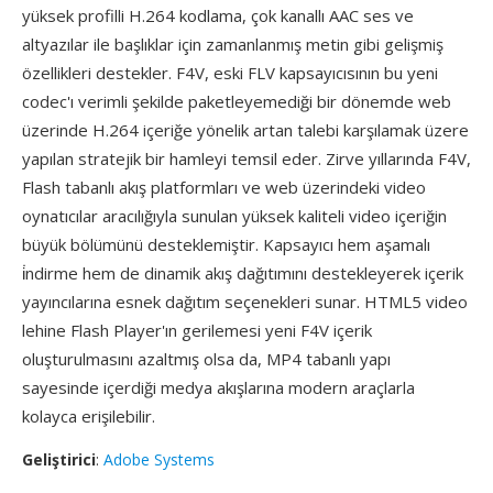
yüksek profilli H.264 kodlama, çok kanallı AAC ses ve
altyazılar ile başlıklar için zamanlanmış metin gibi gelişmiş
özellikleri destekler. F4V, eski FLV kapsayıcısının bu yeni
codec'ı verimli şekilde paketleyemediği bir dönemde web
üzerinde H.264 içeriğe yönelik artan talebi karşılamak üzere
yapılan stratejik bir hamleyi temsil eder. Zirve yıllarında F4V,
Flash tabanlı akış platformları ve web üzerindeki video
oynatıcılar aracılığıyla sunulan yüksek kaliteli video içeriğin
büyük bölümünü desteklemiştir. Kapsayıcı hem aşamalı
i̇ndirme hem de dinamik akış dağıtımını destekleyerek içerik
yayıncılarına esnek dağıtım seçenekleri sunar. HTML5 video
lehine Flash Player'ın gerilemesi yeni F4V içerik
oluşturulmasını azaltmış olsa da, MP4 tabanlı yapı
sayesinde içerdiği medya akışlarına modern araçlarla
kolayca erişilebilir.
Geliştirici
:
Adobe Systems