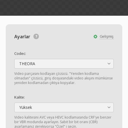
Ayarlar
Gelişmiş
Codec:
THEORA
Video parçasını kodlayan çözücü. "Yeniden kodlama
olmadan" çözücü, giriş dosyasındaki video akışını mümkünse
yeniden kodlamadan çıktıya kopyalar.
Kalite:
Yüksek
Video kalitesini AVC veya HEVC kodlamasında CRF'ye benzer
bir VBR modunda ayarlayın. Sabit bir bit oranı (CBR)
ayarlamanız gerekiyorsa "Özel" i seçin.