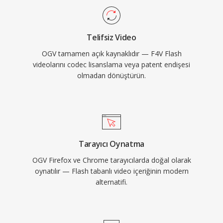
veya lisanslı codec&#039;lere bağımlı olmadan
işleyebildiğini göstererek yerel OGV desteği
Telifsiz Video
sunmuştur. Format ayrıca Ogg kapsayıcısı
OGV tamamen açık kaynaklıdır — F4V Flash
içinde FLAC kayıpsız ses, Kate altyazı akışları ve
videolarını codec lisanslama veya patent endişesi
Skeleton meta verilerini destekler. WebM ve
olmadan dönüştürün.
AV1 açık kaynak video alanında OGV&#039;nın
büyük ölçüde yerini almış olsa da, format Linux
dağıtımlarında, açık kaynak medya araçlarında
ve patent endişelerinden tamamen arınmış
olmanın önemli olduğu ortamlarda hâlâ
Tarayıcı Oynatma
kullanılabilir durumdadır.
OGV Firefox ve Chrome tarayıcılarda doğal olarak
oynatılır — Flash tabanlı video içeriğinin modern
alternatifi.