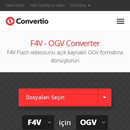
Video Editor
Add Subtitles to Video
Daha fazla
F4V - OGV Converter
F4V Flash videosunu açık kaynaklı OGV formatına
dönüştürün
Dosyaları Seçin
F4V
OGV
için