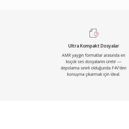
yaklaşık 90 KB yer kaplar ve bant genişliği k
notlar, sesli mesajlar ve MMS için son dere
yararı işe yerleşik ses aktivite algılama ve
olup sessizlik sırasında iletimi azaltır. AMR
3400 Hz) nedeniyle müzik için uygun olma
koşullarında anlaşılır konuşma iletiminde ü
Ultra Kompakt Dosyalar
AMR yaygın formatlar arasında en
küçük ses dosyalarını üretir —
depolama sınırlı olduğunda F4V'den
konuşma çıkarmak için ideal.