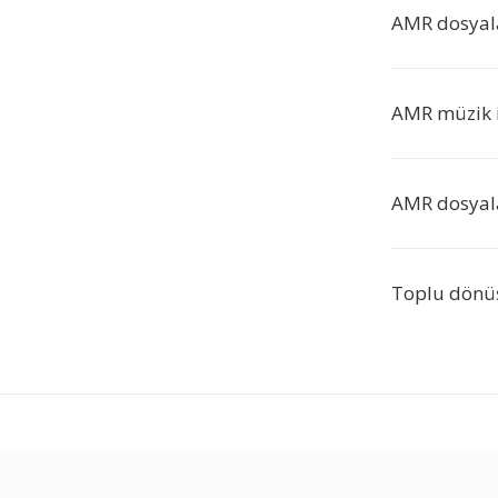
AMR dosyala
AMR müzik i
AMR dosyala
Toplu dönü