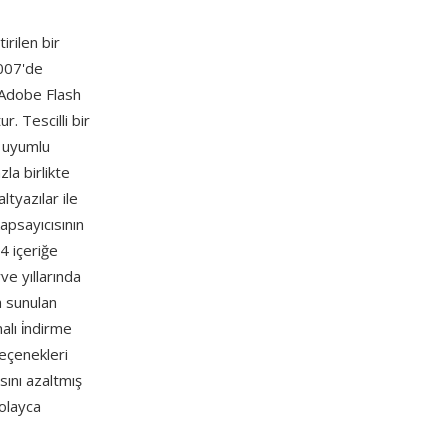
irilen bir
2007'de
 Adobe Flash
. Tescilli bir
4 uyumlu
la birlikte
ltyazılar ile
kapsayıcısının
4 içeriğe
ve yıllarında
a sunulan
lı i̇ndirme
seçenekleri
sını azaltmış
kolayca