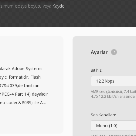
aksimum dosya boyutu veya
Kaydol
Ayarlar
i olarak Adobe Systems
Bit hızı:
yıcı formatıdır. Flash
12.2 kbps
007&#039;de tanıtılan
AMR ses çözücüsü, 7.4 kbit
PEG-4 Part 14) dayalıdır
4.75 12.2 kbit/sn arasında 
deo codec&#039;ı ile AAC
lli bir kapsayıcı yapısı
Ses Kanalları:
 F4V, standartlaştırılmış
Mono (1.0)
seyerek diğer medya