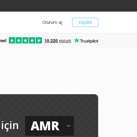
Oturum aç
Kaydol
mel
10,220
yorum
AMR
için