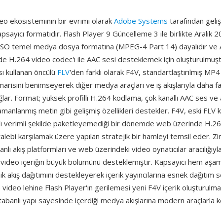
eo ekosisteminin bir evrimi olarak
Adobe Systems
tarafından gelişt
sayıcı formatıdır. Flash Player 9 Güncelleme 3 ile birlikte Aralık 
, ISO temel medya dosya formatına (MPEG-4 Part 14) dayalıdır ve
de H.264 video codec'ı ile AAC sesi desteklemek için oluşturulmuştur
sı kullanan öncülü
FLV
'den farklı olarak F4V, standartlaştırılmış MP
risini benimseyerek diğer medya araçları ve iş akışlarıyla daha faz
sağlar. Format; yüksek profilli H.264 kodlama, çok kanallı AAC ses ve a
 zamanlanmış metin gibi gelişmiş özellikleri destekler. F4V, eski FLV 
'ı verimli şekilde paketleyemediği bir dönemde web üzerinde H.26
talebi karşılamak üzere yapılan stratejik bir hamleyi temsil eder. Zir
anlı akış platformları ve web üzerindeki video oynatıcılar aracılığıyl
i video içeriğin büyük bölümünü desteklemiştir. Kapsayıcı hem aşama
 akış dağıtımını destekleyerek içerik yayıncılarına esnek dağıtım 
ideo lehine Flash Player'ın gerilemesi yeni F4V içerik oluşturulma
abanlı yapı sayesinde içerdiği medya akışlarına modern araçlarla 