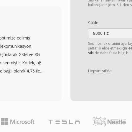
alışabilirlik sağlar.
Ses kanalı sayısını ayarla
kullanışlıdır (örn. 5,1'den 
k kanallı AAC ses ve
tin gibi gelişmiş
Sıklık:
ısının bu yeni
8000 Hz
ediği bir dönemde web
optimize edilmiş
i karşılamak üzere yapılan
Sesin örnek oranını ayarl
 Telekomünikasyon
şeffaflık elde etmek için 
arında F4V, Flash tabanlı
Viki
'de daha fazla bilgi bul
laştırılarak GSM ve 3G
natıcılar aracılığıyla
imsenmiştir. Kodek, ağ
ük bölümünü
e bağlı olarak 4,75 ile
Hepsini sıfırla
dirme hem de dinamik
dinamik olarak geçiş
ılarına esnek dağıtım
cı marjinal netliği iletim
ash Player&#039;ın
r hıza geçer. Bu
 azaltmış olsa da, MP4
onlarında tanımlanmıştır
larına modern araçlarla
üresel ölçekte en yaygın
Başlıca avantajı
e bir dakikalık AMR sesi