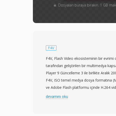
Dosyaları buraya bırakın. 1 GB m
F4V
F4V, Flash Video ekosisteminin bir evrim
tarafından geliştirilen bir multimedya kapsa
Player 9 Güncelleme 3 ile birlikte Aralık 2
F4V, ISO temel medya dosya formatına (M
ve Adobe Flash platformu içinde H.264 vi
sesi desteklemek için oluşturulmuştur. Tesci
devamını oku
kullanan öncülü FLV&#039;den farklı olarak
MP4 uyumlu atom/kutu mimarisini benim