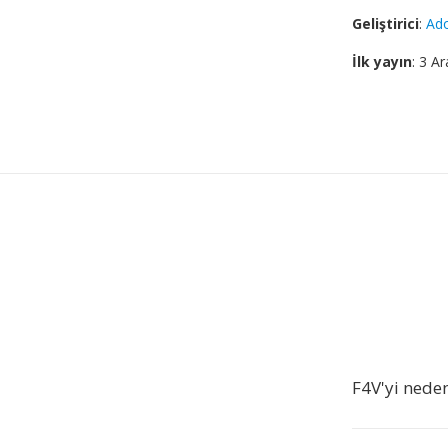
Geliştirici
:
Ad
İlk yayın
: 3 Ar
F4V'yi nede