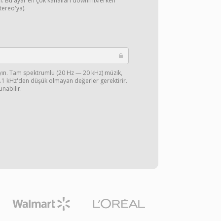
yın. Bu ayar en çok kanalları downmixlerken
stereo'ya).
ayın. Tam spektrumlu (20 Hz — 20 kHz) müzik,
44.1 kHz'den düşük olmayan değerler gerektirir.
unabilir.