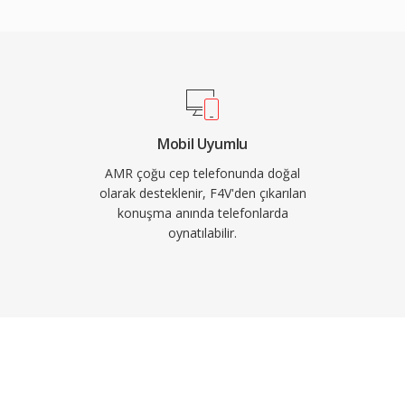
ısıtlı ağlarda sesli
ce pratiktir. Diğer bir
 konfor gürültüsü üretimi
, dar bant genişliği (300-
sa da zorlu ağ
stün başarı gösterir.
Mobil Uyumlu
AMR çoğu cep telefonunda doğal
olarak desteklenir, F4V'den çıkarılan
konuşma anında telefonlarda
oynatılabilir.