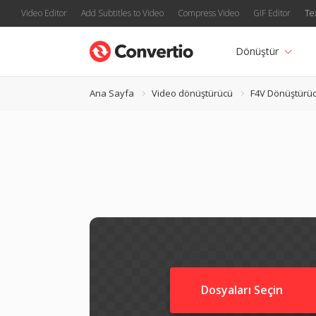
Video Editor
Add Subtitles to Video
Compress Video
GIF Editor
Te
Dönüştür
Ana Sayfa
Video dönüştürücü
F4V Dönüştürü
Dosyaları Seçin