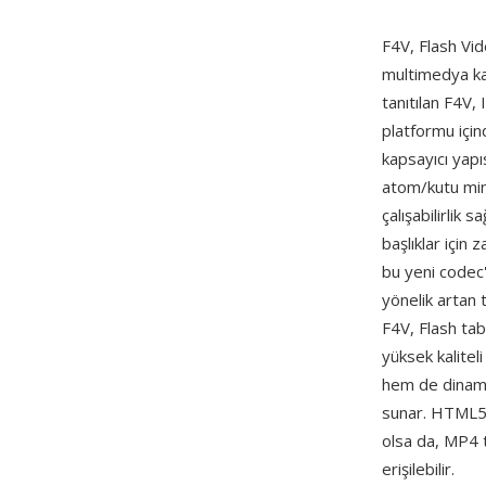
F4V, Flash Vid
multimedya kap
tanıtılan F4V
platformu için
kapsayıcı yapı
atom/kutu mima
çalışabilirlik 
başlıklar için
bu yeni codec
yönelik artan 
F4V, Flash tab
yüksek kalitel
hem de dinamik
sunar. HTML5 v
olsa da, MP4 t
erişilebilir.