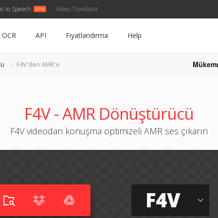
xt to Speech
Video Translator
OCR
API
Fiyatlandırma
Help
Mükem
cü
F4V'den AMR'e
F4V - AMR Dönüştürücü
F4V videodan konuşma optimizeli AMR ses çıkarın
F4V