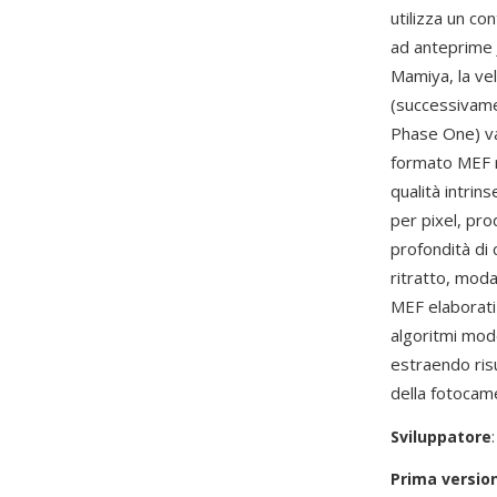
utilizza un c
ad anteprime J
Mamiya, la vel
(successivame
Phase One) van
formato MEF r
qualità intri
per pixel, pro
profondità di 
ritratto, moda
MEF elaborat
algoritmi mod
estraendo risu
della fotocam
Sviluppatore
Prima versio