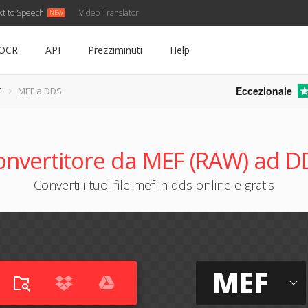
xt to Speech
Video Translator
OCR
API
Prezziminuti
Help
Eccezionale
F
MEF a DDS
onvertitore da MEF (RAW) ad D
Converti i tuoi file mef in dds online e gratis
MEF