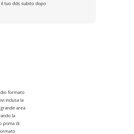
il tuo dds subito dopo
edio formato
i inclusa la
i grande area
vando la
 prima di
 formato