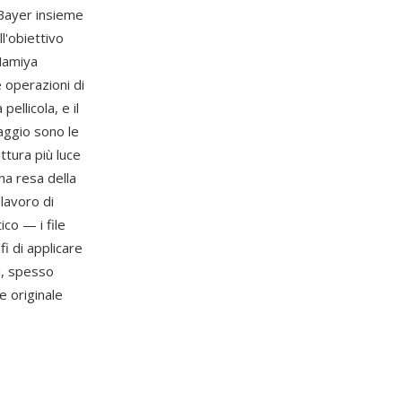
 Bayer insieme
l'obiettivo
 Mamiya
 operazioni di
ellicola, e il
aggio sono le
ttura più luce
una resa della
lavoro di
ico — i file
i di applicare
i, spesso
e originale