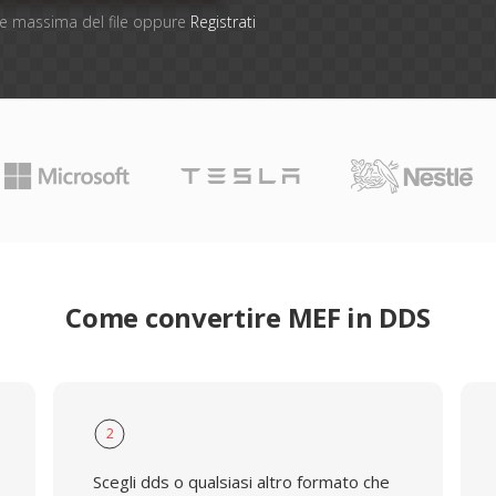
one massima del file oppure
Registrati
Come convertire MEF in DDS
2
Scegli dds o qualsiasi altro formato che