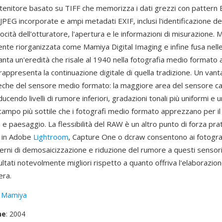
ontenitore basato su TIFF che memorizza i dati grezzi con pattern
PEG incorporate e ampi metadati EXIF, inclusi l'identificazione del
ocità dell'otturatore, l'apertura e le informazioni di misurazione.
nte riorganizzata come Mamiya Digital Imaging e infine fusa nelle
ta un'eredità che risale al 1940 nella fotografia medio formato a p
appresenta la continuazione digitale di quella tradizione. Un vant
nseche del sensore medio formato: la maggiore area del sensore ca
ducendo livelli di rumore inferiori, gradazioni tonali più uniformi e 
campo più sottile che i fotografi medio formato apprezzano per il 
 e paesaggio. La flessibilità del RAW è un altro punto di forza prat
i in Adobe
Lightroom
, Capture One o dcraw consentono ai fotograf
erni di demosaicizzazione e riduzione del rumore a questi sensor
ltati notevolmente migliori rispetto a quanto offriva l'elaborazion
era.
:
Mamiya
ne
: 2004