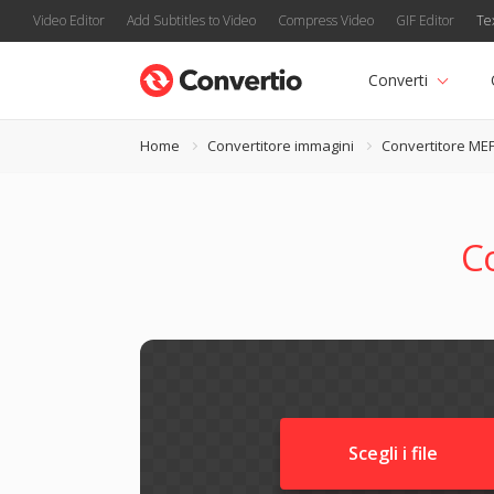
Video Editor
Add Subtitles to Video
Compress Video
GIF Editor
Te
Converti
Home
Convertitore immagini
Convertitore ME
C
Scegli i file