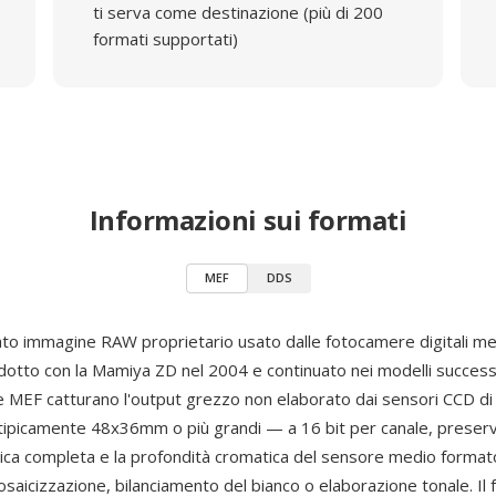
ti serva come destinazione (più di 200
formati supportati)
Informazioni sui formati
MEF
DDS
ato immagine RAW proprietario usato dalle fotocamere digitali m
odotto con la Mamiya ZD nel 2004 e continuato nei modelli successiv
ile MEF catturano l'output grezzo non elaborato dai sensori CCD d
ipicamente 48x36mm o più grandi — a 16 bit per canale, preser
a completa e la profondità cromatica del sensore medio formato
saicizzazione, bilanciamento del bianco o elaborazione tonale. Il