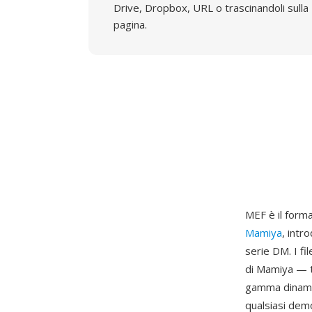
Drive, Dropbox, URL o trascinandoli sulla
pagina.
MEF è il form
Mamiya
, intr
serie DM. I f
di Mamiya — t
gamma dinamic
qualsiasi demo