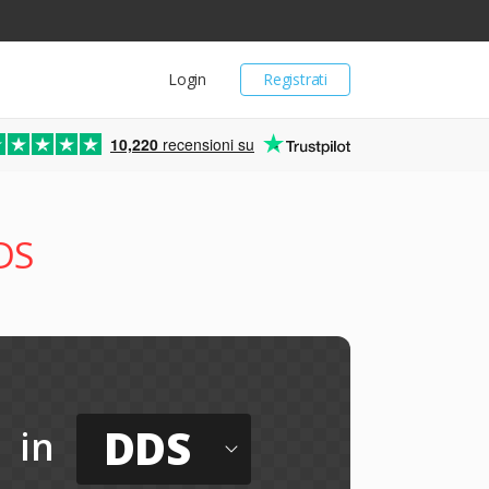
Login
Registrati
10,220
recensioni su
DS
DDS
in