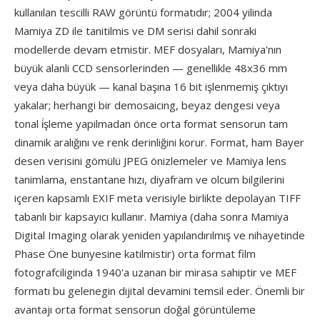
kullanılan tescilli RAW görüntü formatıdır; 2004 yilinda
Mamiya ZD ile tanitilmis ve DM serisi dahil sonraki
modellerde devam etmistir. MEF dosyaları, Mamiya'nın
büyük alanli CCD sensorlerinden — genellikle 48x36 mm
veya daha büyük — kanal başına 16 bit işlenmemiş çıktıyı
yakalar; herhangi bir demosaicing, beyaz dengesi veya
tonal i̇şleme yapilmadan önce orta format sensorun tam
dinamik aralığını ve renk derinliğini korur. Format, ham Bayer
desen verisini gömülü JPEG önizlemeler ve Mamiya lens
tanimlama, enstantane hızı, diyafram ve olcum bilgilerini
içeren kapsamlı EXIF meta verisiyle birlikte depolayan TIFF
tabanlı bir kapsayıcı kullanır. Mamiya (daha sonra Mamiya
Digital Imaging olarak yeniden yapılandırılmış ve nihayetinde
Phase Öne bunyesine katilmistir) orta format film
fotografciliginda 1940'a uzanan bir mirasa sahiptir ve MEF
formatı bu gelenegin dijital devamini temsil eder. Önemli bir
avantajı orta format sensorun doğal görüntüleme