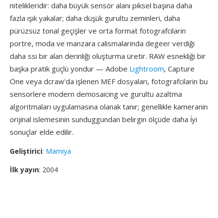
nitelikleridir: daha büyük sensör alanı piksel başına daha
fazla ışık yakalar; daha düşük gurultu zeminleri, daha
pürüzsüz tonal geçişler ve orta format fotografcilarin
portre, moda ve manzara calismalarinda degeer verdiği
daha ssi bir alan derinliği oluşturma üretir. RAW esnekliği bir
başka pratik güçlü yondur — Adobe
Lightroom
, Capture
Öne veya dcraw'da işlenen MEF dosyaları, fotografcilarin bu
sensorlere modern demosaicing ve gurultu azaltma
algoritmaları uygulamasına olanak tanır; genellikle kameranin
orijinal islemesinin sunduggundan belirgin ölçüde daha i̇yi
sonuçlar elde edilir.
Geliştirici
:
Mamiya
İlk yayın
: 2004