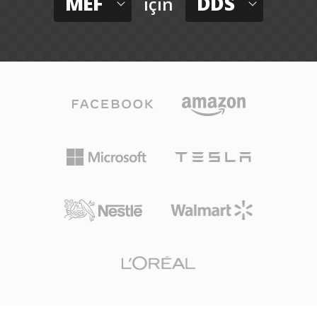
MEF
DDS
için