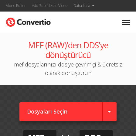
Video Editor
Add Subtitles to Video
Daha fazla
MEF (RAW)'den DDS'ye
dönüştürücü
mef dosyalarınızı dds'ye çevrimiçi & ücretsiz
olarak dönüştürün
Dosyaları Seçin