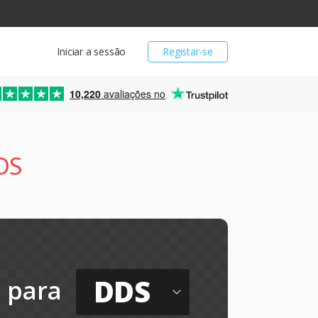
Iniciar a sessão
Registar-se
10,220
avaliações no
DS
DDS
para