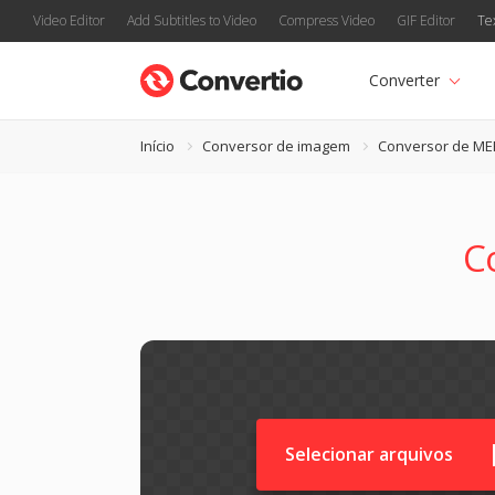
Video Editor
Add Subtitles to Video
Compress Video
GIF Editor
Te
Converter
Início
Conversor de imagem
Conversor de ME
C
Selecionar arquivos