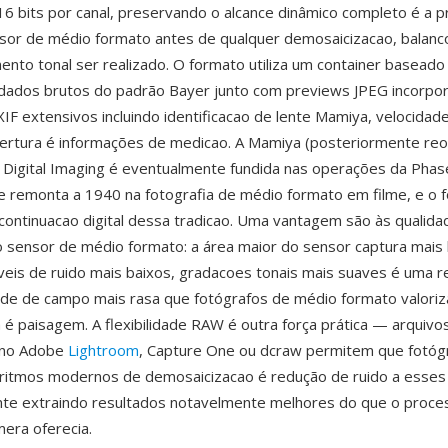
6 bits por canal, preservando o alcance dinâmico completo é a 
sor de médio formato antes de qualquer demosaicizacao, balanc
nto tonal ser realizado. O formato utiliza um container basead
dados brutos do padrão Bayer junto com previews JPEG incorpo
F extensivos incluindo identificacao de lente Mamiya, velocidad
ertura é informações de medicao. A Mamiya (posteriormente re
Digital Imaging é eventualmente fundida nas operações da Phas
 remonta a 1940 na fotografia de médio formato em filme, e o
continuacao digital dessa tradicao. Uma vantagem são às qualida
sensor de médio formato: a área maior do sensor captura mais l
veis de ruido mais baixos, gradacoes tonais mais suaves é uma 
de de campo mais rasa que fotógrafos de médio formato valori
 é paisagem. A flexibilidade RAW é outra força prática — arquiv
 no Adobe
Lightroom
, Capture One ou dcraw permitem que fotóg
oritmos modernos de demosaicizacao é redução de ruido a esses
te extraindo resultados notavelmente melhores do que o proc
mera oferecia.