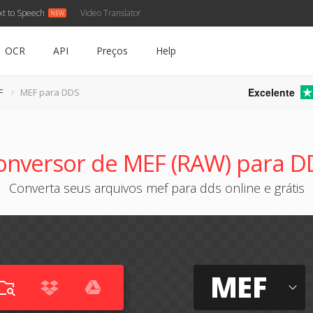
xt to Speech
Video Translator
OCR
API
Preços
Help
Excelente
F
MEF para DDS
onversor de MEF (RAW) para D
Converta seus arquivos mef para dds online e grátis
MEF