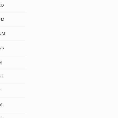
CD
FM
PNM
GB
GI
FF
V
BG