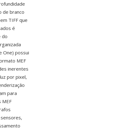
profundidade
o de branco
o em TIFF que
rados é
e do
organizada
e One) possui
 formato MEF
des inerentes
uz por pixel,
renderização
zam para
os MEF
rafos
 sensores,
essamento