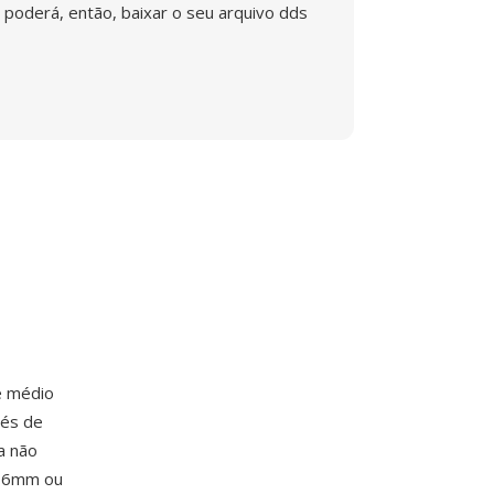
poderá, então, baixar o seu arquivo dds
e médio
vés de
a não
x36mm ou