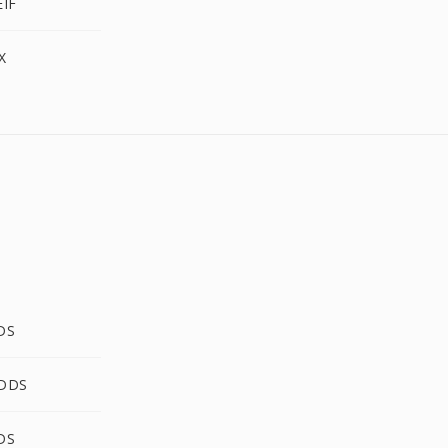
EIF
X
DS
 DDS
DS