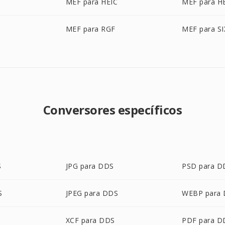
MEF para HEIC
MEF para H
MEF para RGF
MEF para SI
Conversores específicos
S
JPG para DDS
PSD para D
S
JPEG para DDS
WEBP para
XCF para DDS
PDF para D