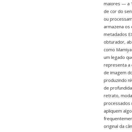
maiores — a 1
de cor do sen
ou processame
armazena os 
metadados EXI
obturador, ab
como Mamiya 
um legado que
representa a 
de imagem do 
produzindo ní
de profundida
retrato, moda
processados
apliquem alg
frequentemen
original da câ