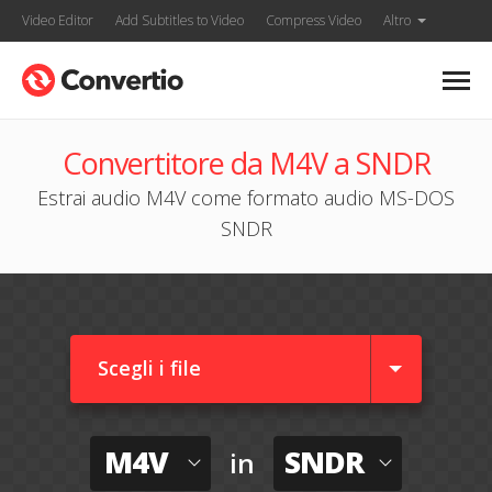
Video Editor
Add Subtitles to Video
Compress Video
Altro
Convertitore da M4V a SNDR
Estrai audio M4V come formato audio MS-DOS
SNDR
Scegli i file
M4V
SNDR
in