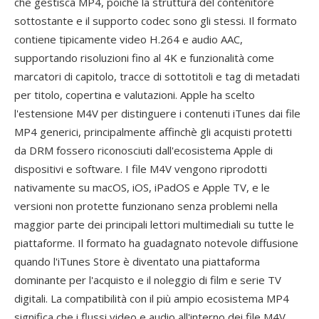
che gestisca MP4, poichè la struttura del contenitore
sottostante e il supporto codec sono gli stessi. Il formato
contiene tipicamente video H.264 e audio AAC,
supportando risoluzioni fino al 4K e funzionalità come
marcatori di capitolo, tracce di sottotitoli e tag di metadati
per titolo, copertina e valutazioni. Apple ha scelto
l'estensione M4V per distinguere i contenuti iTunes dai file
MP4 generici, principalmente affinchè gli acquisti protetti
da DRM fossero riconosciuti dall'ecosistema Apple di
dispositivi e software. I file M4V vengono riprodotti
nativamente su macOS, iOS, iPadOS e Apple TV, e le
versioni non protette funzionano senza problemi nella
maggior parte dei principali lettori multimediali su tutte le
piattaforme. Il formato ha guadagnato notevole diffusione
quando l'iTunes Store è diventato una piattaforma
dominante per l'acquisto e il noleggio di film e serie TV
digitali. La compatibilità con il più ampio ecosistema MP4
significa che i flussi video e audio all'interno dei file M4V