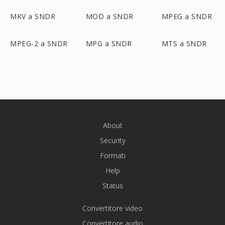
MKV a SNDR
MOD a SNDR
MPEG a SNDR
MPEG-2 a SNDR
MPG a SNDR
MTS a SNDR
About
Security
Formati
Help
Status
Convertitore video
Convertitore audio