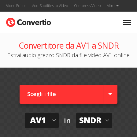
Video Editor
Add Subtitles to Video
Compress Video
Altro
Convertitore da AV1 a SNDR
Estrai audio grezzo SNDR da file video AV1 online
Scegli i file
AV1
SNDR
in