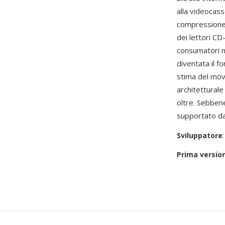
alla videocass
compressione 
dei lettori CD
consumatori ne
diventata il f
stima del movi
architettural
oltre. Sebben
supportato da
Sviluppatore
Prima versio