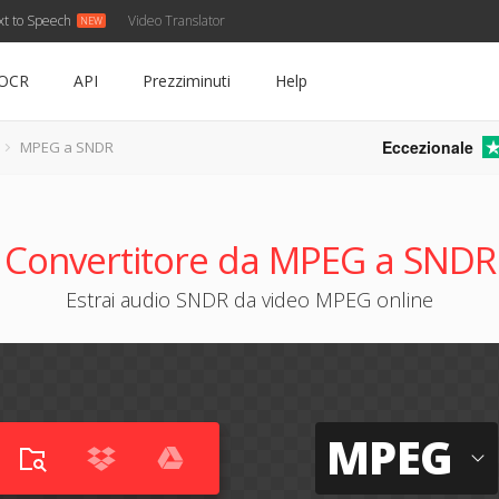
xt to Speech
Video Translator
OCR
API
Prezziminuti
Help
Eccezionale
MPEG a SNDR
Convertitore da MPEG a SNDR
Estrai audio SNDR da video MPEG online
MPEG