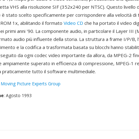
etta VHS alla risoluzione SIF (352x240 per NTSC). Questo livello d
è stato scelto specificamente per corrispondere alla velocità di
-ROM 1x, abilitando il formato
Video CD
che ha portato il video dig
i primi anni '90. La componente audio, in particolare il Layer III (
ormato audio più influente della storia. La struttura a frame I/P/B, l
mento e la codifica a trasformata basata su blocchi hanno stabilit
e seguito da ogni codec video importante da allora, da MPEG-2 fi
e ampiamente superato in efficienza di compressione, MPEG-1 r
 praticamente tutto il software multimediale.
:
Moving Picture Experts Group
ne
: Agosto 1993