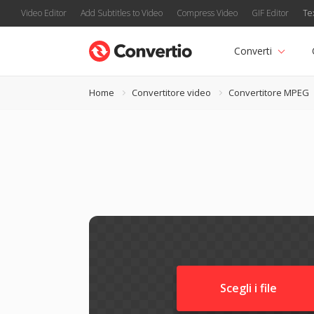
Video Editor
Add Subtitles to Video
Compress Video
GIF Editor
Te
Converti
Home
Convertitore video
Convertitore MPEG
Scegli i file