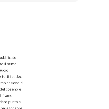
ubblicato
o il primo
audio
 tutti i codec
ombinazione di
 del coseno e
 I-frame
andard punta a
à paragonabile