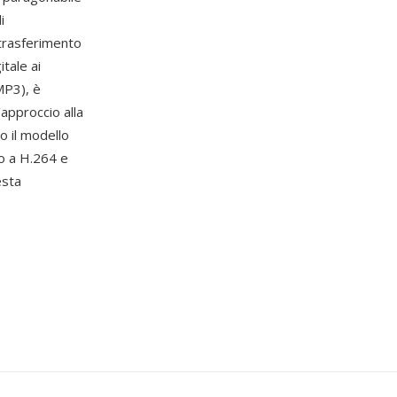
i
 trasferimento
itale ai
MP3), è
'approccio alla
o il modello
no a H.264 e
esta