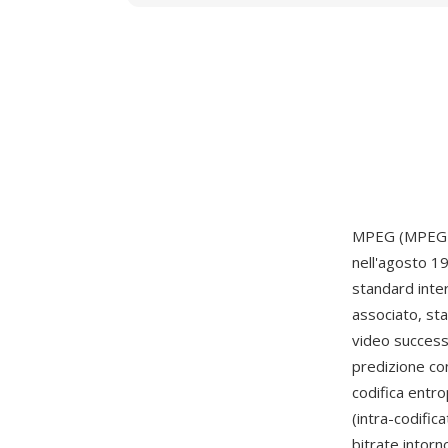
MPEG (MPEG-1
nell'agosto 1
standard inte
associato, sta
video success
predizione co
codifica entro
(intra-codific
bitrate intor