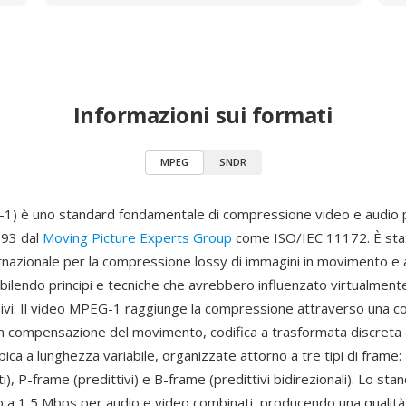
Informazioni sui formati
MPEG
SNDR
) è uno standard fondamentale di compressione video e audio p
993 dal
Moving Picture Experts Group
come ISO/IEC 11172. È stat
rnazionale per la compressione lossy di immagini in movimento e 
bilendo principi e tecniche che avrebbero influenzato virtualmente
ivi. Il video MPEG-1 raggiunge la compressione attraverso una c
n compensazione del movimento, codifica a trasformata discreta
pica a lunghezza variabile, organizzate attorno a tre tipi di frame:
ati), P-frame (predittivi) e B-frame (predittivi bidirezionali). Lo st
no a 1,5 Mbps per audio e video combinati, producendo una qualit