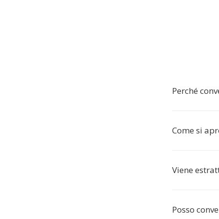
Perché conv
Come si apro
Viene estrat
Posso conver