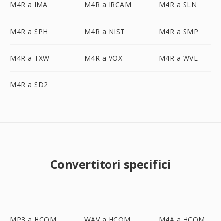
M4R a IMA
M4R a IRCAM
M4R a SLN
M4R a SPH
M4R a NIST
M4R a SMP
M4R a TXW
M4R a VOX
M4R a WVE
M4R a SD2
Convertitori specifici
MP3 a HCOM
WAV a HCOM
M4A a HCOM