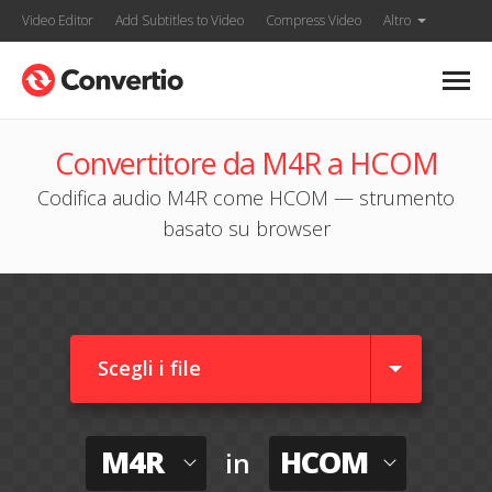
Video Editor
Add Subtitles to Video
Compress Video
Altro
Convertitore da M4R a HCOM
Codifica audio M4R come HCOM — strumento
basato su browser
Scegli i file
M4R
HCOM
in