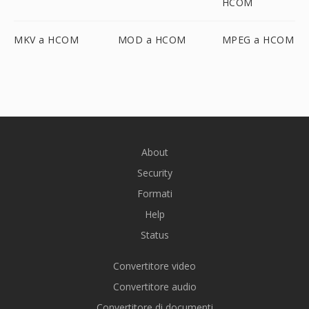
HCOM
MKV a HCOM
MOD a HCOM
MPEG a HCOM
About
Security
Formati
Help
Status
Convertitore video
Convertitore audio
Convertitore di documenti