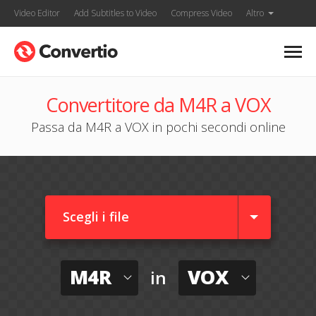
Video Editor
Add Subtitles to Video
Compress Video
Altro
Convertitore da M4R a VOX
Passa da M4R a VOX in pochi secondi online
Scegli i file
M4R
VOX
in