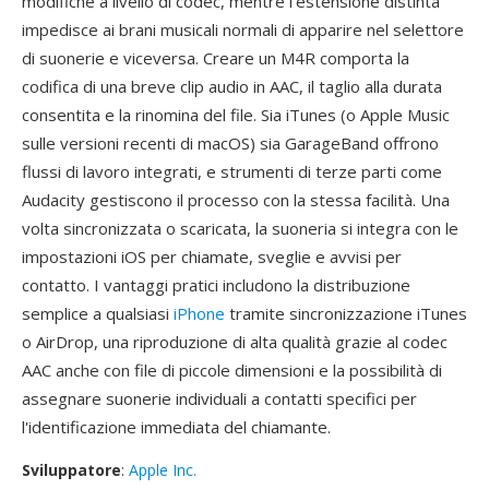
modifiche a livello di codec, mentre l'estensione distinta
impedisce ai brani musicali normali di apparire nel selettore
di suonerie e viceversa. Creare un M4R comporta la
codifica di una breve clip audio in AAC, il taglio alla durata
consentita e la rinomina del file. Sia iTunes (o Apple Music
sulle versioni recenti di macOS) sia GarageBand offrono
flussi di lavoro integrati, e strumenti di terze parti come
Audacity gestiscono il processo con la stessa facilità. Una
volta sincronizzata o scaricata, la suoneria si integra con le
impostazioni iOS per chiamate, sveglie e avvisi per
contatto. I vantaggi pratici includono la distribuzione
semplice a qualsiasi
iPhone
tramite sincronizzazione iTunes
o AirDrop, una riproduzione di alta qualità grazie al codec
AAC anche con file di piccole dimensioni e la possibilità di
assegnare suonerie individuali a contatti specifici per
l'identificazione immediata del chiamante.
Sviluppatore
:
Apple Inc.