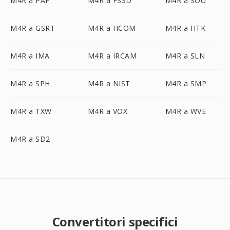
M4R a PAF
M4R a FSSD
M4R a SOU
M4R a GSRT
M4R a HCOM
M4R a HTK
M4R a IMA
M4R a IRCAM
M4R a SLN
M4R a SPH
M4R a NIST
M4R a SMP
M4R a TXW
M4R a VOX
M4R a WVE
M4R a SD2
Convertitori specifici