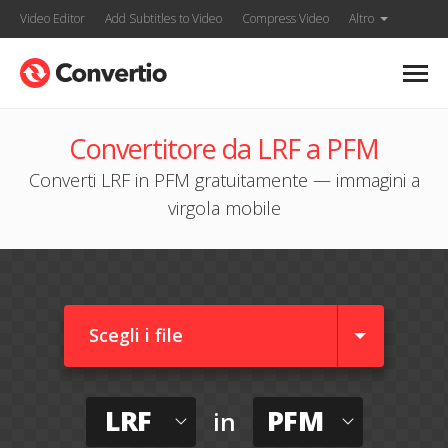
Video Editor
Add Subtitles to Video
Compress Video
Altro
Convertitore da LRF a PFM
Converti LRF in PFM gratuitamente — immagini a
virgola mobile
Scegli i file
LRF
PFM
in