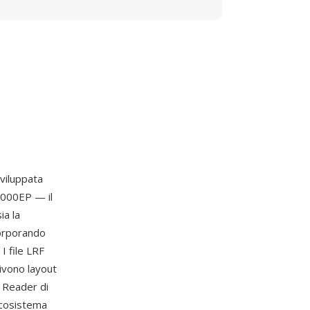
viluppata
1000EP — il
ia la
ncorporando
I file LRF
rivono layout
i Reader di
ecosistema