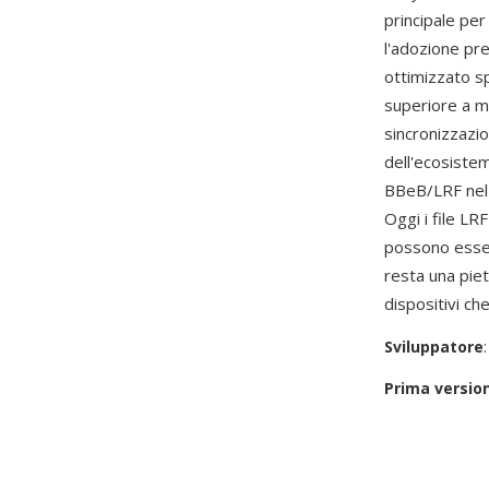
principale per
l'adozione pre
ottimizzato s
superiore a mo
sincronizzazion
dell'ecosistem
BBeB/LRF nel 
Oggi i file LR
possono esser
resta una piet
dispositivi ch
Sviluppatore
Prima versio