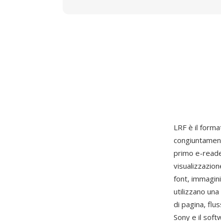
LRF è il forma
congiuntament
primo e-reade
visualizzazion
font, immagini
utilizzano una
di pagina, flu
Sony e il sof