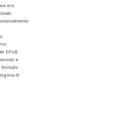
ave era
stuale
a notevolmente
no
orto
ale EPUB.
 periodo e
Il formato
tegoria di