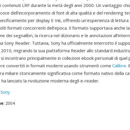
 i contenuti LRF durante la metà degli anni 2000. Un vantaggio chi
coce dell'incorporamento di font di alta qualità e del rendering te
pecificamente per display E Ink, offrendo un'esperienza di lettur
lti formati concorrenti dell'epoca. Il formato supportava anche la
e dei segnalibri, la ricerca nel dizionario e le annotazioni all'inter
a Sony Reader. Tuttavia, Sony ha ufficialmente interrotto il supp
2010, migrando la sua piattaforma Reader allo standard industri
F si incontrano principalmente in collezioni ebook personali di quel
e convertiti in formati moderni usando strumenti come
Calibre
. 
ra miliare storicamente significativa come formato nativo della ca
e ha lanciato la rivoluzione moderna degli e-reader.
:
Sony
ne
: 2004