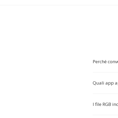
Perché conve
Quali app ap
I file RGB i