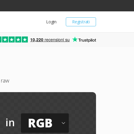
Login
Registrati
10,220
recensioni su
 raw
RGB
in