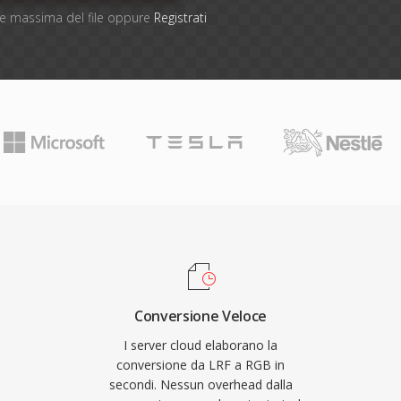
one massima del file oppure
Registrati
Conversione Veloce
I server cloud elaborano la
conversione da LRF a RGB in
secondi. Nessun overhead dalla