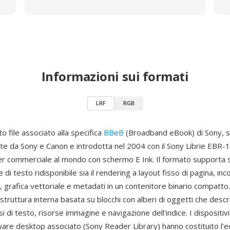
Informazioni sui formati
LRF
RGB
to file associato alla specifica
BBeB
(Broadband eBook) di Sony, s
e da Sony e Canon e introdotta nel 2004 con il Sony Librie EBR-
r commerciale al mondo con schermo E Ink. Il formato supporta s
e di testo ridisponibile sia il rendering a layout fisso di pagina, i
, grafica vettoriale e metadati in un contenitore binario compatto. 
 struttura interna basata su blocchi con alberi di oggetti che desc
ssi di testo, risorse immagine e navigazione dell'indice. I dispositiv
tware desktop associato (Sony Reader Library) hanno costituito l'