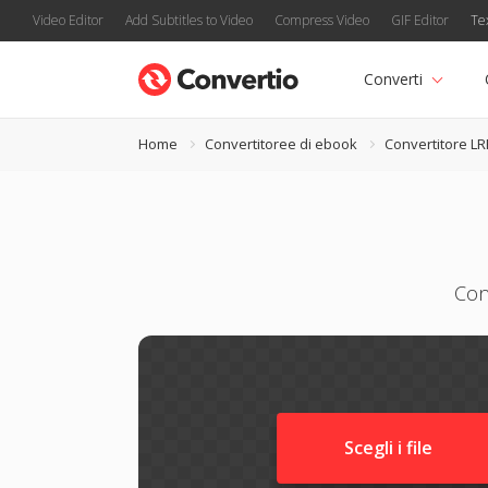
Video Editor
Add Subtitles to Video
Compress Video
GIF Editor
Te
Converti
Home
Convertitoree di ebook
Convertitore LR
Con
Scegli i file