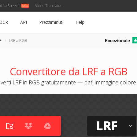
xt to Speech
Video Translator
OCR
API
Prezziminuti
Help
Eccezionale
F
LRF a RGB
Convertitore da LRF a RGB
verti LRF in RGB gratuitamente — dati immagine colore
LRF