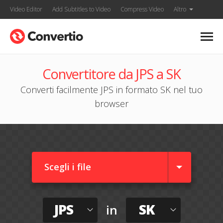
Video Editor
Add Subtitles to Video
Compress Video
Altro
Convertitore da JPS a SK
Converti facilmente JPS in formato SK nel tuo
browser
Scegli i file
JPS
SK
in